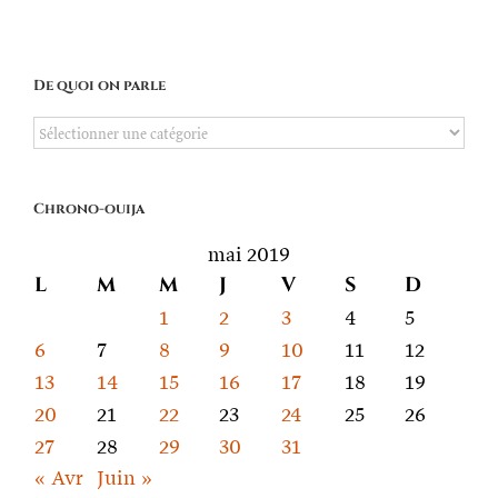
De quoi on parle
De
quoi
on
Chrono-ouija
parle
mai 2019
L
M
M
J
V
S
D
1
2
3
4
5
6
7
8
9
10
11
12
13
14
15
16
17
18
19
20
21
22
23
24
25
26
27
28
29
30
31
« Avr
Juin »