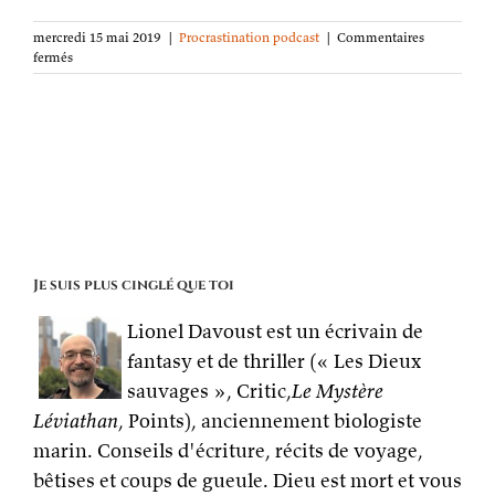
mercredi 15 mai 2019
|
Procrastination podcast
|
Commentaires
sur
fermés
Procrastination
podcast
S03E17 :
« Conseils
de
survie
pour
la
ponctuation »
Je suis plus cinglé que toi
Lionel Davoust est un écrivain de
fantasy et de thriller (« Les Dieux
sauvages », Critic,
Le Mystère
Léviathan
, Points), anciennement biologiste
marin. Conseils d'écriture, récits de voyage,
bêtises et coups de gueule. Dieu est mort et vous