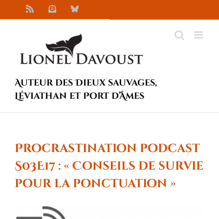
Passer
Rss
Newsletter
Bluesky
au
contenu
Auteur des Dieux sauvages,
Léviathan et Port d’Âmes
Procrastination podcast
S03E17 : « Conseils de survie
pour la ponctuation »