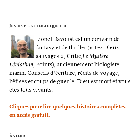
il
toujours
réussir ? »
Je suis plus cinglé que toi
Lionel Davoust est un écrivain de
fantasy et de thriller (« Les Dieux
sauvages », Critic,
Le Mystère
Léviathan
, Points), anciennement biologiste
marin. Conseils d'écriture, récits de voyage,
bêtises et coups de gueule. Dieu est mort et vous
êtes tous vivants.
Cliquez pour lire quelques histoires complètes
en accès gratuit.
À venir