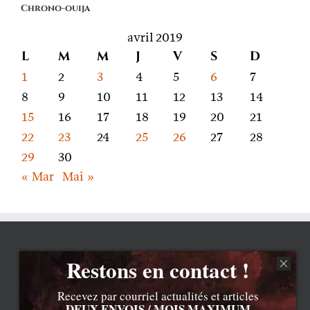
Chrono-ouija
parle
avril 2019
L
M
M
J
V
S
D
1
2
3
4
5
6
7
8
9
10
11
12
13
14
15
16
17
18
19
20
21
22
23
24
25
26
27
28
29
30
« Mar
Mai »
Restons en contact !
Recevez par courriel actualités et articles
DEUX ENVOIS / MOIS MAXIMUM