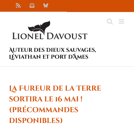
Passer
Rss
Newsletter
Bluesky
au
contenu
Auteur des Dieux sauvages,
Léviathan et Port d’Âmes
La Fureur de la Terre
sortira le 16 mai !
(précommandes
disponibles)