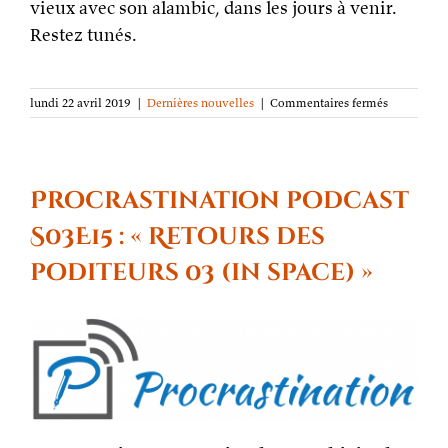
vieux avec son alambic, dans les jours à venir.
Restez tunés.
sur
lundi 22 avril 2019
|
Dernières nouvelles
|
Commentaires fermés
I
iz
back
Procrastination podcast
S03E15 : « Retours des
poditeurs 03 (in space) »