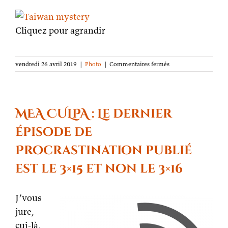
Cliquez pour agrandir
sur
vendredi 26 avril 2019
|
Photo
|
Commentaires fermés
La
photo
de
la
semaine :
MEA CULPA : Le dernier
le
mystère
épisode de
de
Taïwan
Procrastination publié
est le 3×15 et non le 3×16
J’vous
jure,
çui-là,