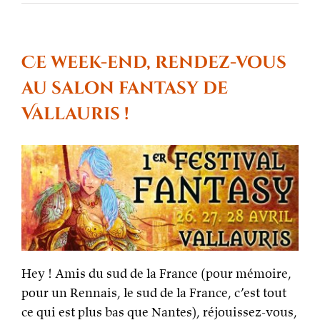
MEA
CULPA
:
Le
dernier
Ce week-end, rendez-vous
épisode
de
au salon fantasy de
Procrastina
publié
Vallauris !
est
le
3×15
et
non
le
3×16
Hey ! Amis du sud de la France (pour mémoire,
pour un Rennais, le sud de la France, c’est tout
ce qui est plus bas que Nantes), réjouissez-vous,