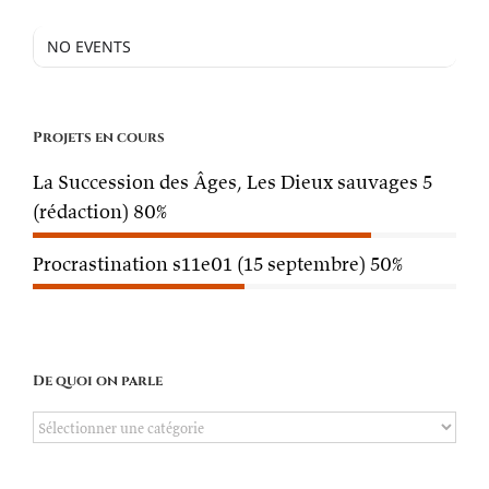
NO EVENTS
Projets en cours
La Succession des Âges, Les Dieux sauvages 5
(rédaction)
80%
Procrastination s11e01 (15 septembre)
50%
De quoi on parle
De
quoi
on