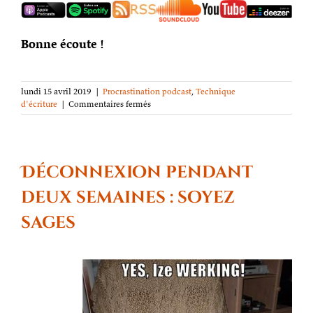
Bonne écoute !
lundi 15 avril 2019
|
Procrastination podcast
,
Technique
sur
d'écriture
|
Commentaires fermés
Procrastination
podcast
S03E15 :
« Retours
des
Déconnexion pendant
poditeurs
03
deux semaines : soyez
(in
space) »
sages