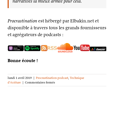
narratives la mieux armée pour cela.
Procrastination
est hébergé par Elbakin.net et
disponible à travers tous les grands fournisseurs
et agrégateurs de podcasts :
Bonne écoute !
lundi 1 avril 2019
|
Procrastination podcast
,
Technique
sur
d'écriture
|
Commentaires fermés
Procrastination
podcast
S03E14 :
« Un
personnage
doit-