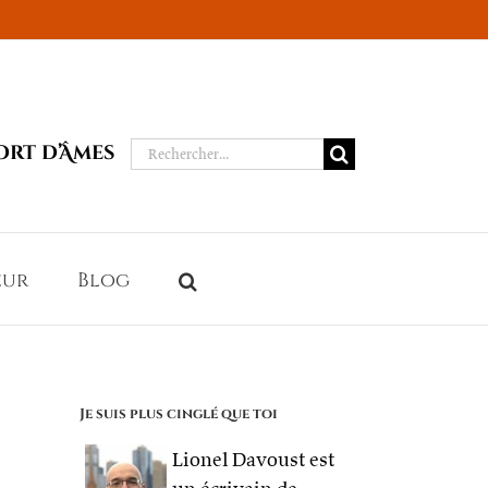
Rechercher:
ort d’Âmes
eur
Blog
Je suis plus cinglé que toi
Lionel Davoust est