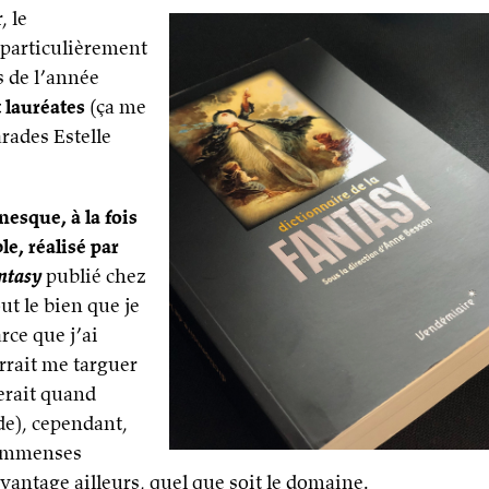
, le
particulièrement
s de l’année
t lauréates
(ça me
rades Estelle
anesque, à la fois
le, réalisé par
antasy
publié chez
ut le bien que je
ce que j’ai
rrait me targuer
serait quand
e), cependant,
 immenses
vantage ailleurs, quel que soit le domaine.