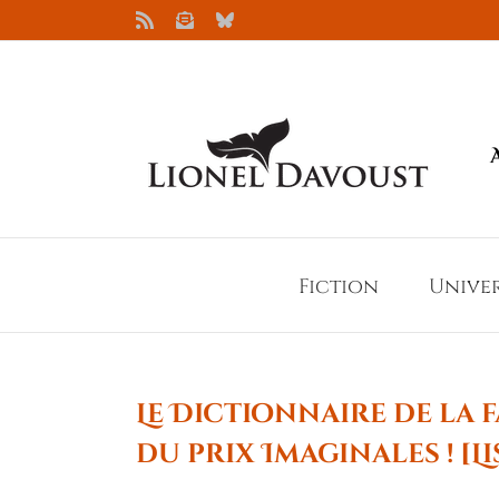
Passer
Rss
Newsletter
Bluesky
au
contenu
Fiction
Unive
Le Dictionnaire de la 
du prix Imaginales ! [L