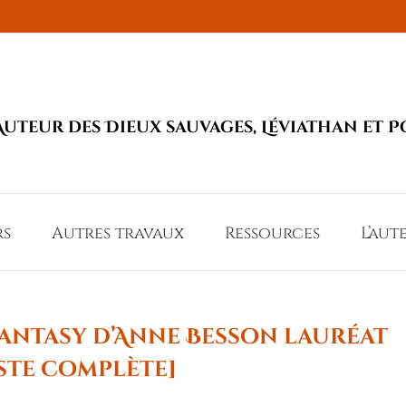
Auteur des Dieux sauvages, Léviathan et P
rs
Autres travaux
Ressources
L’aut
fantasy d’Anne Besson lauréat
iste complète]