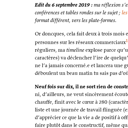
Edit du 6 septembre 2019 :
ma réflexion s’e
conférences et tables rondes sur le sujet ;
le
format différent, vers les plate-formes.
Or doncques, cela fait deux à trois moi
1
personnes sur les réseaux commerciaux
réguliers, ma
timeline
explose parce qu’u
caractères) va déclencher l’ire de quelqu
ne l’a jamais concerné.e et lancera une gu
déboulent un beau matin tu sais pas d’où
Neuf fois sur dix, il ne sort rien de cons
ni, d’ailleurs, ne veut sincèrement écout
chauffe, finit avec le cœur à 280 (caract
liste et une journée de travail flinguée (
d’apprécier ce que la vie a de positif à o
faire plutôt dans le constructif, même qua