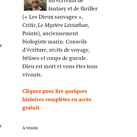
un écrivain de
fantasy et de thriller
(« Les Dieux sauvages »,
Critic,
Le Mystère Léviathan
,
Points), anciennement
biologiste marin. Conseils
s
d'écriture, récits de voyage,
bêtises et coups de gueule.
i
Dieu est mort et vous êtes tous
vivants.
Cliquez pour lire quelques
histoires complètes en accès
gratuit.
s
À venir