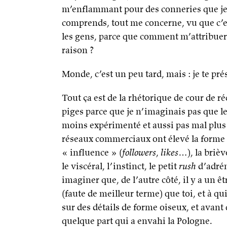
m’enflammant pour des conneries que j
comprends, tout me concerne, vu que c’est
les gens, parce que comment m’attribuer 
raison ?
Monde, c’est un peu tard, mais : je te pr
Tout ça est de la rhétorique de cour de r
piges parce que je n’imaginais pas que l
moins expérimenté et aussi pas mal plus 
réseaux commerciaux ont élevé la forme a
« influence » (
followers
,
likes
…), la brièv
le viscéral, l’instinct, le petit
rush
d’adrén
imaginer que, de l’autre côté, il y a un
(faute de meilleur terme) que toi, et à qu
sur des détails de forme oiseux, et ava
quelque part qui a envahi la Pologne.