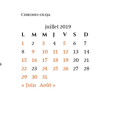
quoi
on
Chrono-ouija
parle
juillet 2019
L
M
M
J
V
S
D
1
2
3
4
5
6
7
8
9
10
11
12
13
14
15
16
17
18
19
20
21
s
22
23
24
25
26
27
28
29
30
31
« Juin
Août »