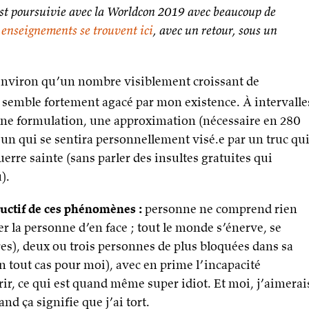
st poursuivie avec la Worldcon 2019 avec beaucoup de
s enseignements se trouvent ici
, avec un retour, sous un
s environ qu’un nombre visiblement croissant de
semble fortement agacé par mon existence. À intervalle
ne formulation, une approximation (nécessaire en 280
’un qui se sentira personnellement visé.e par un truc qu
erre sainte (sans parler des insultes gratuites qui
).
tructif de ces phénomènes :
personne ne comprend rien
er la personne d’en face ; tout le monde s’énerve, se
ères), deux ou trois personnes de plus bloquées dans sa
en tout cas pour moi), avec en prime l’incapacité
ffrir, ce qui est quand même super idiot. Et moi, j’aimerai
nd ça signifie que j’ai tort.