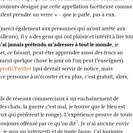
ai toujours désigné par cette appellation facétieuse comme
ulent prendre un verre » – que je parle, pas à eux.
(merci également aux personnes qui m’ont arrêté aux
leurs), il y a des gens qui ont plaisir et intérêt à lire tou
e n’ai jamais prétendu m’adresser à tout le monde
, je
t, ce faisant, peut-être apprendre aussi des trucs au
ment quelque chose le jour où l’on peut l’enseigner).
rofil Twitter
(qui devrait servir de notice, mais
e personne à m’écouter et en plus, c’est gratuit, alors,
fils de réseaux commerciaux à un enchaînement de
es chats, la guerre c’est mal, je trouve que le bleu est
eux qui préfèrent le rouge). L’expérience prouve de toute
2
toujours offensé par ce qu’on dit
. Je n’ai aucune envie
je suis un introverti et de toute façon, j’ai toujours