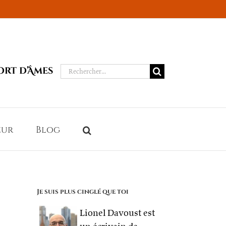
Rechercher:
ort d’Âmes
eur
Blog
Je suis plus cinglé que toi
Lionel Davoust est