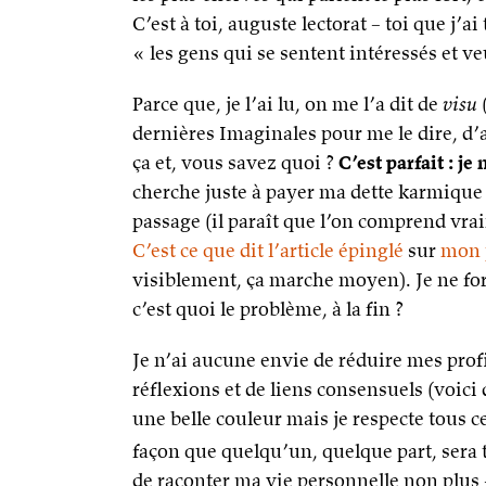
C’est à toi, auguste lectorat – toi que j’
« les gens qui se sentent intéressés et ve
Parce que, je l’ai lu, on me l’a dit de
visu
dernières Imaginales pour me le dire, d’ail
ça et, vous savez quoi ?
C’est parfait : j
cherche juste à payer ma dette karmique e
passage (il paraît que l’on comprend vrai
C’est ce que dit l’article épinglé
sur
mon p
visiblement, ça marche moyen). Je ne forc
c’est quoi le problème, à la fin ?
Je n’ai aucune envie de réduire mes pro
réflexions et de liens consensuels (voici d
une belle couleur mais je respecte tous c
façon que quelqu’un, quelque part, sera 
de raconter ma vie personnelle non plus – 