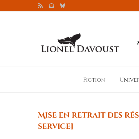
Passer
Rss
Newsletter
Bluesky
au
contenu
Fiction
Unive
Mise en retrait des r
service]