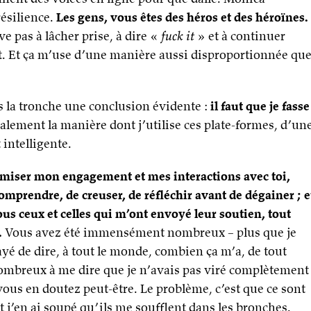
ésilience.
Les gens, vous êtes des héros et des héroïnes.
ve pas à lâcher prise, à dire «
fuck it
» et à continuer
. Et ça m’use d’une manière aussi disproportionnée qu
 la tronche une conclusion évidente :
il faut que je fasse
calement la manière dont j’utilise ces plate-formes, d’un
intelligente.
imiser mon engagement et mes interactions avec toi,
comprendre, de creuser, de réfléchir avant de dégainer ; e
ous ceux et celles qui m’ont envoyé leur soutien, tout
.
Vous avez été immensément nombreux – plus que je
sayé de dire, à tout le monde, combien ça m’a, de tout
breux à me dire que je n’avais pas viré complètement
vous en doutez peut-être. Le problème, c’est que ce sont
 et j’en ai soupé qu’ils me soufflent dans les bronches.