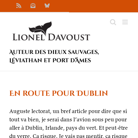
Passer
Rss
Newsletter
Bluesky
au
contenu
Auteur des Dieux sauvages,
Léviathan et Port d’Âmes
En route pour Dublin
Auguste lectorat, un bref article pour dire que si
tout va bien, je serai dans l’avion sous peu pour
aller à Dublin, Irlande, pays du vert. Et peut-être
du verre. Ça risque. Je vais pas mentir, ça risque