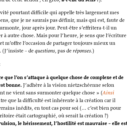
tivité pourtant difficile qui appelle très largement mes
ns, que je ne saurais pas définir, mais qui est, faute de
urmonte, jour après jour. Peut-être s’effritera-t-il un
sser à autre chose. Mais pour l’heure, je sens que l’écriture
et m’offre l’occasion de partager toujours mieux un
 (J’insiste – de
questions
, pas de
réponses
.)
:
arce que l’on s’attaque à quelque chose de complexe et de
 est bonne.
J’adhère à la vision nietzschéenne selon
tant ne vient sans surmonter quelque chose » (
Ainsi
tre que la difficulté est inhérente à la création car il
errains inédits, en tout cas pour soi (… c’est bien pour
rritoire était cartographié, où serait la création ?)
évulsion, le hérissement, l’hostilité est mauvaise – elle es