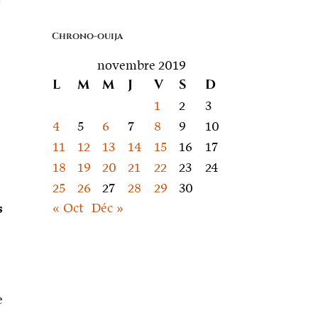
quoi
on
Chrono-ouija
parle
novembre 2019
L
M
M
J
V
S
D
1
2
3
4
5
6
7
8
9
10
11
12
13
14
15
16
17
18
19
20
21
22
23
24
25
26
27
28
29
30
« Oct
Déc »
s
e