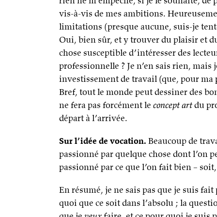
rien ne m’empêche, si je le souhaite, de 
vis-à-vis de mes ambitions. Heureusement
limitations (presque aucune, suis-je tenté
Oui, bien sûr, et y trouver du plaisir et d
chose susceptible d’intéresser des lecteur
professionnelle ? Je n’en sais rien, mais 
investissement de travail (que, pour ma pa
Bref, tout le monde peut dessiner des b
ne fera pas forcément le
concept art
du pro
départ à l’arrivée.
Sur l’idée de vocation.
Beaucoup de trava
passionné par quelque chose dont l’on pe
passionné par ce que l’on fait bien – soit,
En résumé, je ne sais pas que je suis fait 
quoi que ce soit dans l’absolu ; la ques
que je
veux
faire, et ce pour quoi je suis