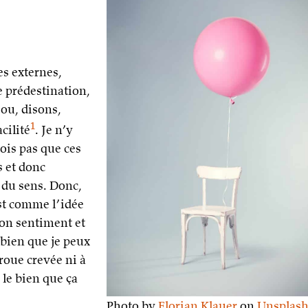
es externes,
 prédestination,
 ou, disons,
1
cilité
. Je n’y
rois pas que ces
s et donc
 du sens. Donc,
est comme l’idée
 mon sentiment et
 bien que je peux
roue crevée ni à
 le bien que ça
Photo by
Florian Klauer
on
Unsplas