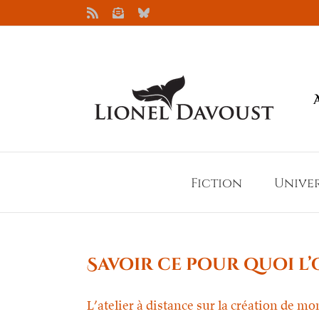
Passer
Rss
Newsletter
Bluesky
au
contenu
Fiction
Unive
Savoir ce pour quoi l’
L’atelier à distance sur la création de m