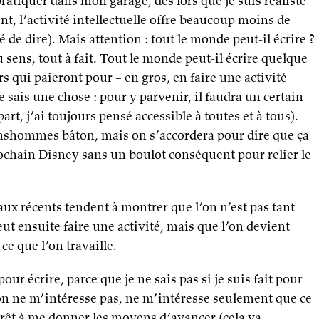
pratiquer dans mon garage, dès lors que je suis réaliste
, l’activité intellectuelle offre beaucoup moins de
 de dire). Mais attention : tout le monde peut-il écrire ?
u sens, tout à fait. Tout le monde peut-il écrire quelque
s qui paieront pour – en gros, en faire une activité
je sais une chose : pour y parvenir, il faudra un certain
rt, j’ai toujours pensé accessible à toutes et à tous).
onshommes bâton, mais on s’accordera pour dire que ça
chain Disney sans un boulot conséquent pour relier le
ux récents tendent à montrer que l’on n’est pas tant
ut ensuite faire une activité, mais que l’on devient
 ce que l’on travaille.
pour écrire, parce que je ne sais pas si je suis fait pour
tion ne m’intéresse pas, ne m’intéresse seulement que ce
 prêt à me donner les moyens d’avancer (cela va