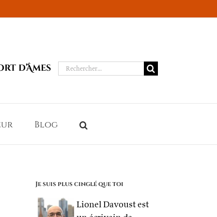
Rechercher:
ort d’Âmes
eur
Blog
Je suis plus cinglé que toi
Lionel Davoust est