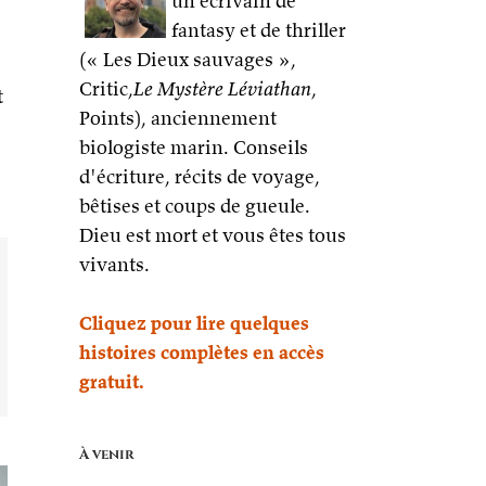
un écrivain de
fantasy et de thriller
e
(« Les Dieux sauvages »,
Critic,
Le Mystère Léviathan
,
t
Points), anciennement
biologiste marin. Conseils
d'écriture, récits de voyage,
bêtises et coups de gueule.
Dieu est mort et vous êtes tous
vivants.
Cliquez pour lire quelques
histoires complètes en accès
gratuit.
À venir