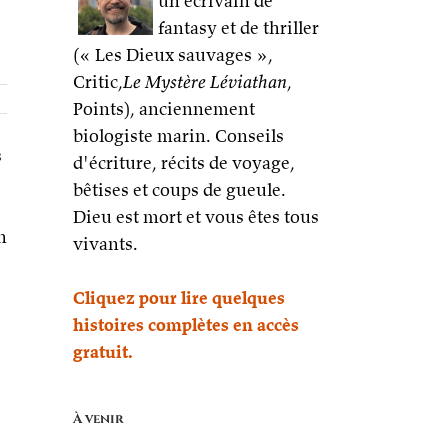
un écrivain de
fantasy et de thriller
(« Les Dieux sauvages »,
Critic,
Le Mystère Léviathan
,
Points), anciennement
biologiste marin. Conseils
s
d'écriture, récits de voyage,
bêtises et coups de gueule.
Dieu est mort et vous êtes tous
n
vivants.
Cliquez pour lire quelques
histoires complètes en accès
gratuit.
À venir