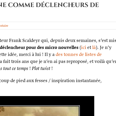
ine comme déclencheurs de
ntaire
uteur Frank Scaldeyr qui, depuis deux semaines, s’est mi
déclencheur pour des micro nouvelles
(
ici
et
là
). Je n’y
te idée, merci à lui ! Il y a
des tonnes de listes de
a fait trois ans que je n’en ai pas reproposé, et voilà qu’e
s tout ce temps
!
Plot twist
!
coup de pied aux fesses / inspiration instantanée,