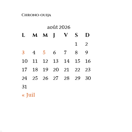
quoi
on
Chrono-ouija
parle
août 2026
L
M
M
J
V
S
D
1
2
3
4
5
6
7
8
9
10
11
12
13
14
15
16
17
18
19
20
21
22
23
24
25
26
27
28
29
30
31
« Juil