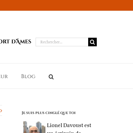
Rechercher:
ort d’Âmes
eur
Blog
Je suis plus cinglé que toi
Lionel Davoust est