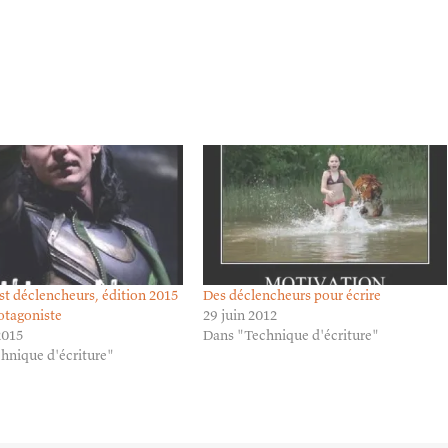
st déclencheurs, édition 2015
Des déclencheurs pour écrire
rotagoniste
29 juin 2012
 2015
Dans "Technique d'écriture"
hnique d'écriture"