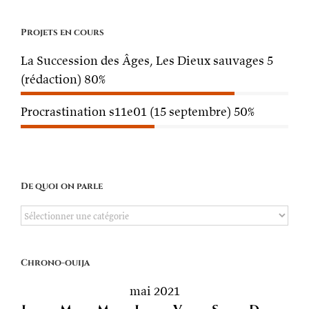
Projets en cours
La Succession des Âges, Les Dieux sauvages 5
(rédaction)
80%
Procrastination s11e01 (15 septembre)
50%
De quoi on parle
De
quoi
on
Chrono-ouija
parle
mai 2021