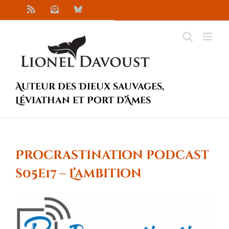
Passer
Rss
Newsletter
Bluesky
au
contenu
Auteur des Dieux sauvages,
Léviathan et Port d’Âmes
Procrastination podcast
s05e17 – L’ambition