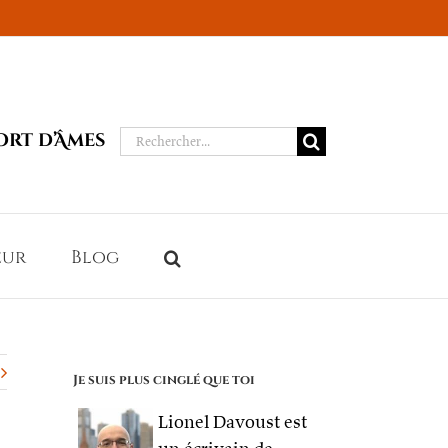
Rechercher:
ort d’Âmes
eur
Blog
Je suis plus cinglé que toi
Lionel Davoust est