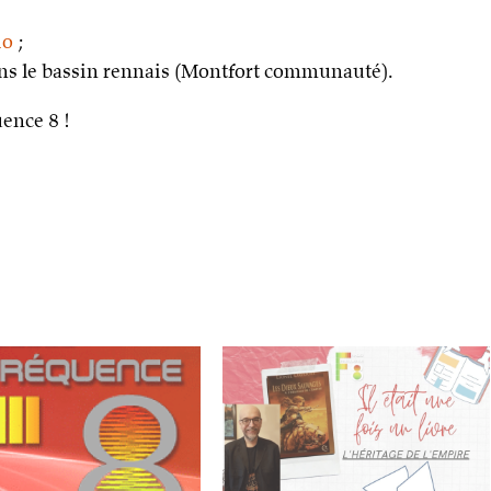
io
;
ns le bassin rennais (Montfort communauté).
uence 8 !