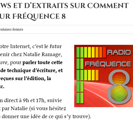
ews et d’extraits sur Comment
 sur Fréquence 8
sur
taires fermés
Une
semaine
re Internet, c’est le futur
d’interviews
et
revenir chez Natalie Ramage,
d’extraits
ivre
, pour
parler toute cette
sur
Comment
 de technique d’écriture, et
écrire
eçues sur l’édition, la
de
la
c.
fiction ?
sur
Fréquence
 direct à 9h et 17h, suivie
8
 par Natalie (si vous hésitez
 donner une idée de ce qui s’y trouve).