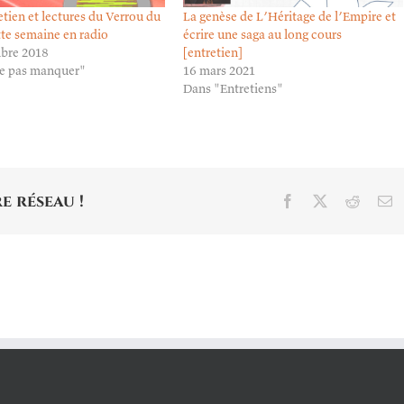
tien et lectures du Verrou du
La genèse de L’Héritage de l’Empire et
tte semaine en radio
écrire une saga au long cours
bre 2018
[entretien]
e pas manquer"
16 mars 2021
Dans "Entretiens"
e réseau !
Facebook
X
Reddit
E