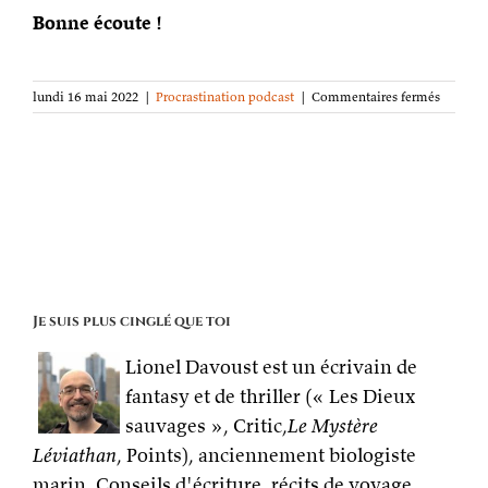
Bonne écoute !
sur
lundi 16 mai 2022
|
Procrastination podcast
|
Commentaires fermés
Procrast
podcast
S06e17
–
Insuffler
de
l’incarn
Je suis plus cinglé que toi
Lionel Davoust est un écrivain de
fantasy et de thriller (« Les Dieux
sauvages », Critic,
Le Mystère
Léviathan
, Points), anciennement biologiste
marin. Conseils d'écriture, récits de voyage,