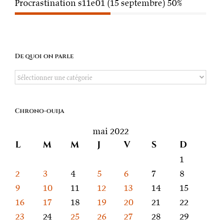
Procrastination s11e01 (15 septembre)
50%
De quoi on parle
De
quoi
on
Chrono-ouija
parle
mai 2022
L
M
M
J
V
S
D
1
2
3
4
5
6
7
8
9
10
11
12
13
14
15
16
17
18
19
20
21
22
23
24
25
26
27
28
29