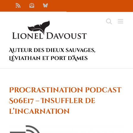
Passer
Rss
Newsletter
Bluesky
au
contenu
Auteur des Dieux sauvages,
Léviathan et Port d’Âmes
Procrastination podcast
S06e17 – Insuffler de
l’incarnation