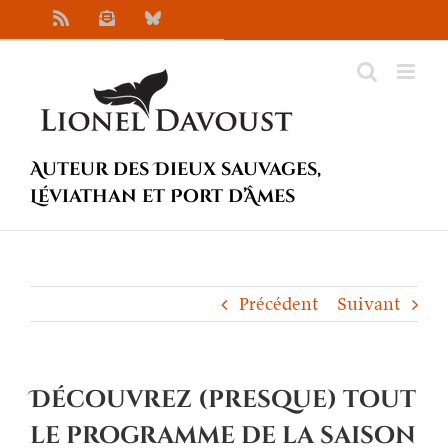
Passer
Rss
Newsletter
Bluesky
au
contenu
Auteur des Dieux sauvages,
Léviathan et Port d’Âmes
Précédent
Suivant
Découvrez (presque) tout
le programme de la saison