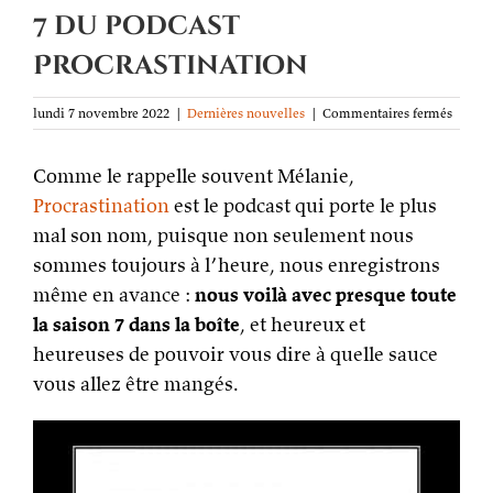
7 du podcast
Procrastination
sur
lundi 7 novembre 2022
|
Dernières nouvelles
|
Commentaires fermés
Décou
(presq
Comme le rappelle souvent Mélanie,
tout
le
Procrastination
est le podcast qui porte le plus
progr
mal son nom, puisque non seulement nous
de
la
sommes toujours à l’heure, nous enregistrons
saison
même en avance :
nous voilà avec presque toute
7
du
la saison 7 dans la boîte
, et heureux et
podcas
heureuses de pouvoir vous dire à quelle sauce
Procra
vous allez être mangés.