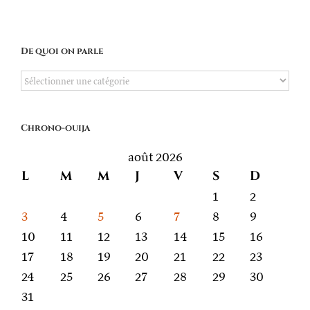
De quoi on parle
De
quoi
on
Chrono-ouija
parle
août 2026
L
M
M
J
V
S
D
1
2
3
4
5
6
7
8
9
10
11
12
13
14
15
16
17
18
19
20
21
22
23
24
25
26
27
28
29
30
31