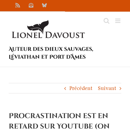
Passer
Rss
Newsletter
Bluesky
au
contenu
Auteur des Dieux sauvages,
Léviathan et Port d’Âmes
Précédent
Suivant
Procrastination est en
retard sur YouTube (on