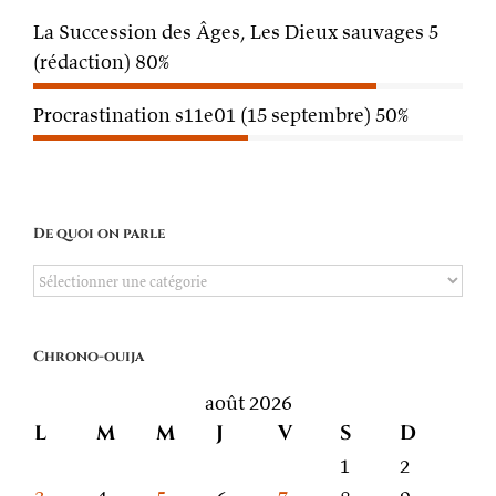
La Succession des Âges, Les Dieux sauvages 5
(rédaction)
80%
Procrastination s11e01 (15 septembre)
50%
De quoi on parle
De
quoi
on
Chrono-ouija
parle
août 2026
L
M
M
J
V
S
D
1
2