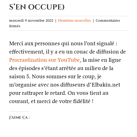
s’en occupe)
mercredi 9 novembre 2022
|
Dernières nouvelles
|
Commentaires
sur
fermés
Procrastination
est
Merci aux personnes qui nous l’ont signalé :
en
retard
effectivement, il y a eu un couac de diffusion de
sur
Procrastination sur YouTube
YouTube
, la mise en ligne
(on
des épisodes s’étant arrêtée au milieu de la
s’en
saison 5. Nous sommes sur le coup, je
occupe)
m’organise avec nos diffuseurs d’Elbakin.net
pour rattraper le retard. On vous tient au
courant, et merci de votre fidélité !
J’aime ça :