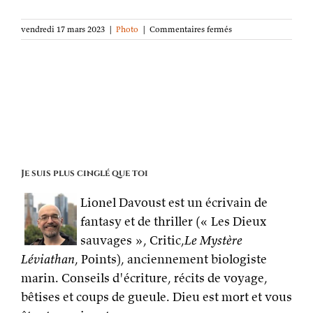
sur
vendredi 17 mars 2023
|
Photo
|
Commentaires fermés
La
photo
de
la
semaine :
Podarges
endormis
Je suis plus cinglé que toi
Lionel Davoust est un écrivain de
fantasy et de thriller (« Les Dieux
sauvages », Critic,
Le Mystère
Léviathan
, Points), anciennement biologiste
marin. Conseils d'écriture, récits de voyage,
bêtises et coups de gueule. Dieu est mort et vous