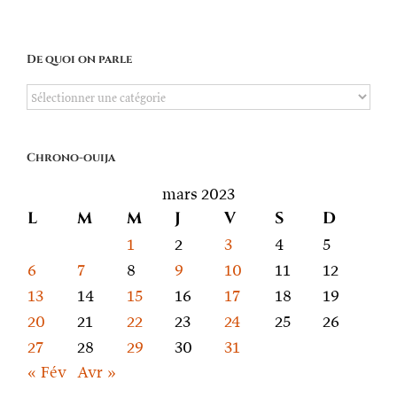
De quoi on parle
De
quoi
on
Chrono-ouija
parle
mars 2023
L
M
M
J
V
S
D
1
2
3
4
5
6
7
8
9
10
11
12
13
14
15
16
17
18
19
20
21
22
23
24
25
26
27
28
29
30
31
« Fév
Avr »