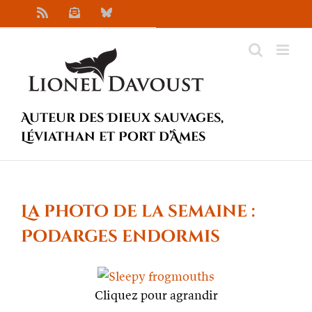
Passer
Rss
Newsletter
Bluesky
au
contenu
Auteur des Dieux sauvages,
Léviathan et Port d’Âmes
La photo de la semaine :
Podarges endormis
Cliquez pour agrandir