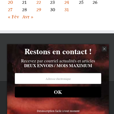
20
21
22
23
24
25
26
27
28
29
30
31
« Fév
Avr »
Restons en contact !
Recevez par courriel actualités et articles
DEUX ENVOIS / MOIS MAXIMUM
OK
Rss
Contenu © Lionel Davoust sauf exceptions précisées.
Cliquez ici pour lire les mentions légales barbantes
.
Newsletter
LD.com 8.a. Attention, vous êtes arrivé en bas de la page,
dessous, c'est la réalité.
Bluesky
Désinscription facile à tout moment