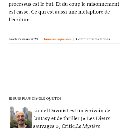
processus est le but. Et du coup le raisonnement
est cassé. Ce qui est aussi une métaphore de
l’écriture.
sur
lundi 27 mars 2023
|
Humeurs aqueuses
|
Commentaires fermés
Analogique
post-
its
Je suis plus cinglé que toi
Lionel Davoust est un écrivain de
fantasy et de thriller (« Les Dieux
sauvages », Critic,
Le Mystère