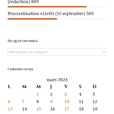
(rédaction)
80%
Procrastination s11e01 (15 septembre)
50%
De quoi on parle
De
quoi
on
Chrono-ouija
parle
mars 2023
L
M
M
J
V
S
D
1
2
3
4
5
6
7
8
9
10
11
12
13
14
15
16
17
18
19