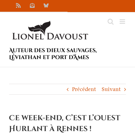
Passer
Rss
Newsletter
Bluesky
au
contenu
Auteur des Dieux sauvages,
Léviathan et Port d’Âmes
Précédent
Suivant
Ce week-end, c’est l’Ouest
Hurlant à Rennes !