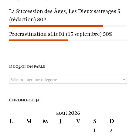
La Succession des Âges, Les Dieux sauvages 5
(rédaction)
80%
Procrastination s11e01 (15 septembre)
50%
De quoi on parle
De
quoi
on
Chrono-ouija
parle
août 2026
L
M
M
J
V
S
D
1
2