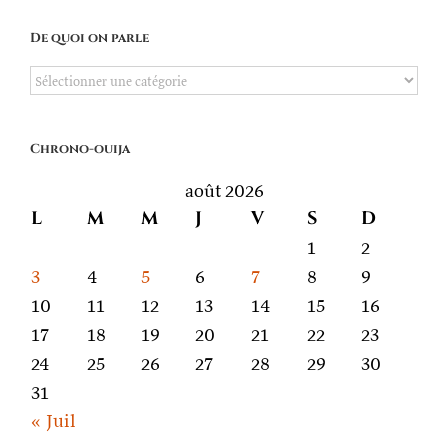
De quoi on parle
De
quoi
on
Chrono-ouija
parle
août 2026
L
M
M
J
V
S
D
1
2
3
4
5
6
7
8
9
10
11
12
13
14
15
16
17
18
19
20
21
22
23
24
25
26
27
28
29
30
31
« Juil