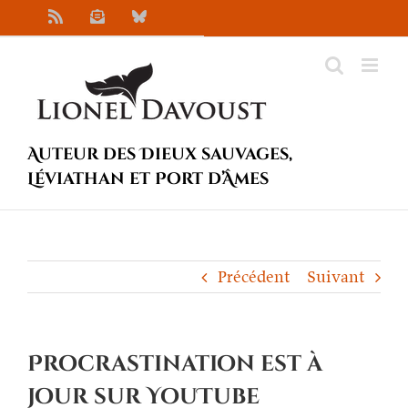
Passer
Rss
Newsletter
Bluesky
au
contenu
Auteur des Dieux sauvages,
Léviathan et Port d’Âmes
Précédent
Suivant
Procrastination est à
jour sur YouTube