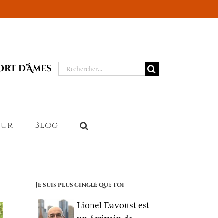
Rechercher:
ort d’Âmes
eur
Blog
Je suis plus cinglé que toi
Lionel Davoust est