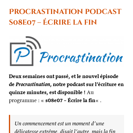
31
mai
Procrastination podcast
2024 :
Retraite
s08e07 – Écrire la fin
créative
sur
le
conflit
narratif
Deux semaines ont passé, et le nouvel épisode
de
Procrastination
, notre podcast sur l’écriture en
quinze minutes, est disponible !
Au
programme : «
s08e07 – Écrire la fin
« .
Un commencement est un moment d’une
délicatesse extrême, disait l’autre, mais la fin