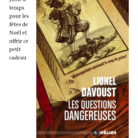
temps
pour les
fêtes de
Noël et
offrir ce
petit
cadeau