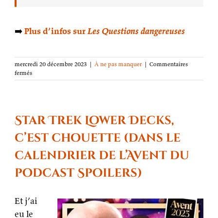
➡️
Plus d’infos sur
Les Questions dangereuses
mercredi 20 décembre 2023
|
À ne pas manquer
|
Commentaires
sur
fermés
Les
Questions
dangereuses
à
nouveau
Star Trek Lower Decks,
disponible
normalement
c’est chouette (dans le
calendrier de l’Avent du
podcast Spoilers)
Et j’ai
eu le