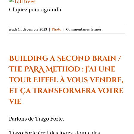
Cliquez pour agrandir
sur
jeudi 14 décembre 2023
|
Photo
|
Commentaires fermés
La
photo
de
la
semaine :
Building a Second Brain /
De
grands
The PARA Method : j’ai une
arbres
tour Eiffel à vous vendre,
et ça transformera votre
vie
Parlons de Tiago Forte.
Tiago Forte écrit des livres, donne des