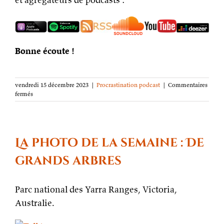
Bonne écoute !
vendredi 15 décembre 2023
|
Procrastination podcast
|
Commentaires
sur
fermés
Procrastination
podcast
s08e07
–
Écrire
La photo de la semaine : De
la
fin
grands arbres
Parc national des Yarra Ranges, Victoria,
Australie.