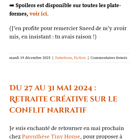
➡️
Spoilers est disponible sur toutes les plate-
formes,
voir ici
.
(J’en profite pour remercier Sneed de m’y avoir
mis, en insistant : tu avais raison !)
sur
mardi 19 décembre 2023
|
Entretiens
,
Fiction
|
Commentaires fermés
Star
Trek
Lower
Decks,
c’est
Du 27 au 31 mai 2024 :
chouet
(dans
Retraite créative sur le
le
calendr
conflit narratif
de
l’Aven
du
Je suis enchanté de retourner en mai prochain
podcas
chez
Parenthèse Tiny House
, pour proposer à
Spoiler