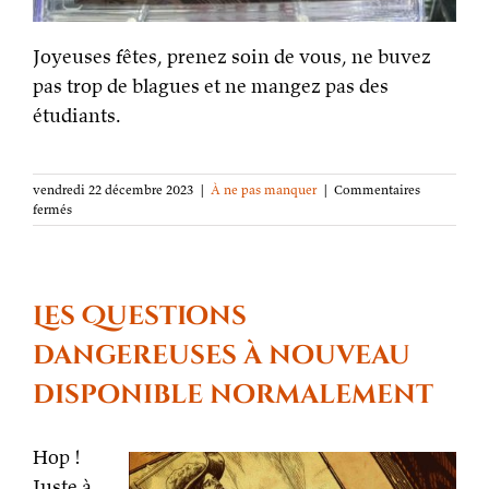
Joyeuses fêtes, prenez soin de vous, ne buvez
pas trop de blagues et ne mangez pas des
étudiants.
vendredi 22 décembre 2023
|
À ne pas manquer
|
Commentaires
sur
fermés
Déconnexion
annuelle
pendant
les
fêtes
Les Questions
dangereuses à nouveau
disponible normalement
Hop !
Juste à