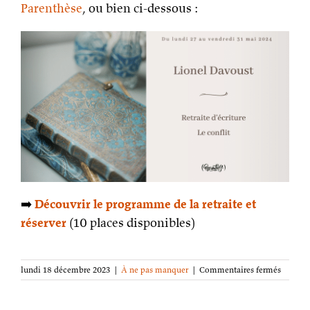
Parenthèse
, ou bien ci-dessous :
➡️
Découvrir le programme de la retraite et
réserver
(10 places disponibles)
sur
lundi 18 décembre 2023
|
À ne pas manquer
|
Commentaires fermés
Du
27
au