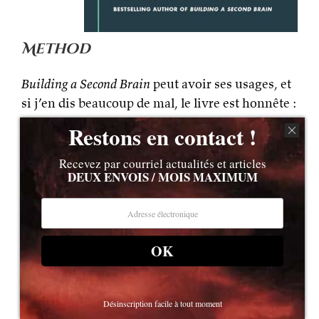
Method
Building a Second Brain
peut avoir ses usages, et
si j’en dis beaucoup de mal, le livre est honnête :
il promet une méthode spécifique, certes à mon
Restons en contact !
avis délétère, mais l’ouvrage couvre son sujet
généreusement et avec exhaustivité.
Recevez par courriel actualités et articles
DEUX ENVOIS / MOIS MAXIMUM
Par comparaison,
The PARA Method
est une
putain de honte
. Voici tout le contenu du livre :
faites quatre dossiers (
Projects
,
Areas of
OK
Responsibility
,
Resources
,
Archives
) pour vos
données numériques et placez les contenus
dans ces sous-dossiers en fonction ; conservez
Désinscription facile à tout moment
la même organisation partout.