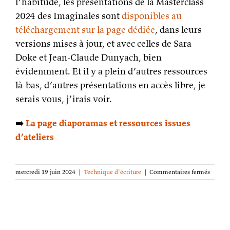
l’habitude, les présentations de la Masterclass
2024 des Imaginales sont
disponibles au
téléchargement sur la page dédiée
, dans leurs
versions mises à jour, et avec celles de Sara
Doke et Jean-Claude Dunyach, bien
évidemment. Et il y a plein d’autres ressources
là-bas, d’autres présentations en accès libre, je
serais vous, j’irais voir.
➡️
La page diaporamas et ressources issues
d’ateliers
sur
mercredi 19 juin 2024
|
Technique d'écriture
|
Commentaires fermés
Les
diapor
de
la
Masterc
2024