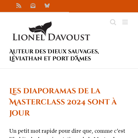
Passer
Rss
Newsletter
Bluesky
au
contenu
Auteur des Dieux sauvages,
Léviathan et Port d’Âmes
Les diaporamas de la
Masterclass 2024 sont à
jour
Un petit mot rapide pour dire que, comme c’est