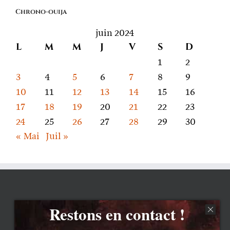
on
Chrono-ouija
parle
juin 2024
L
M
M
J
V
S
D
1
2
3
4
5
6
7
8
9
10
11
12
13
14
15
16
17
18
19
20
21
22
23
24
25
26
27
28
29
30
« Mai
Juil »
Restons en contact !