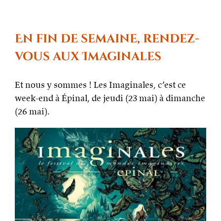
se
rappeler
Mirigor »,
nouvelle
En fin de semaine, rendez-
dans
Memento
vous aux Imaginales
Mori,
anthologi
des
Et nous y sommes ! Les Imaginales, c’est ce
Imaginale
week-end à Épinal, de jeudi (23 mai) à dimanche
2024
(26 mai).