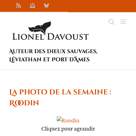
Passer
Rss
Newsletter
Bluesky
au
contenu
Auteur des Dieux sauvages,
Léviathan et Port d’Âmes
La photo de la semaine :
Roodin
Cliquez pour agrandir