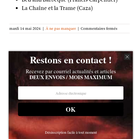
La Chaîne et la Trame (Caza)
sur
mardi 14 mai 2024
|
À ne pas manquer
|
Commentaires fermés
« Lettre
à
Dark
Vador »,
Restons en contact !
nouvelle
Ce week-end, rendez-vous
disponible
dans
à ImaJn’ère ! (Angers)
Recevez par courriel actualités et articles
l’anthologie
DEUX ENVOIS / MOIS MAXIMUM
Textes
de
Ce week-end, c’est le très chaleureux et joli
l’art
salon
ImaJn’ère
, à Angers !
OK
Désinscription facile à tout moment