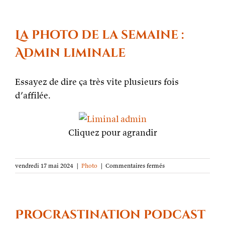
fin
de
semaine,
rendez-
La photo de la semaine :
vous
aux
Admin liminale
Imaginales
Essayez de dire ça très vite plusieurs fois
d’affilée.
Cliquez pour agrandir
sur
vendredi 17 mai 2024
|
Photo
|
Commentaires fermés
La
photo
de
la
semaine :
Procrastination podcast
Admin