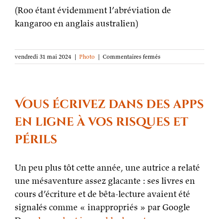
(Roo étant évidemment l’abréviation de
kangaroo en anglais australien)
sur
vendredi 31 mai 2024
|
Photo
|
Commentaires fermés
La
photo
de
la
semaine :
Vous écrivez dans des apps
Roodin
en ligne à vos risques et
périls
Un peu plus tôt cette année, une autrice a relaté
une mésaventure assez glacante : ses livres en
cours d’écriture et de bêta-lecture avaient été
signalés comme « inappropriés » par Google