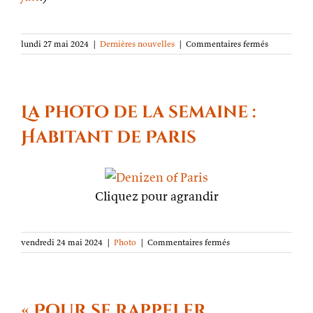
sur
lundi 27 mai 2024
|
Dernières nouvelles
|
Commentaires fermés
Mille
mercis
pour
ce
printemps
La photo de la semaine :
Habitant de Paris
Cliquez pour agrandir
sur
vendredi 24 mai 2024
|
Photo
|
Commentaires fermés
La
photo
de
la
semaine :
« Pour se rappeler