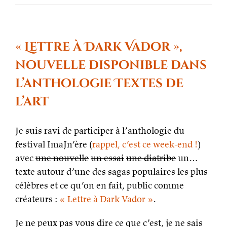
Procrastination
podcast
s08e17
–
Du
« Lettre à Dark Vador »,
jeu
de
nouvelle disponible dans
rôle
à
l’anthologie Textes de
l’écriture
(et
l’art
inversement)
Je suis ravi de participer à l’anthologie du
festival ImaJn’ère (
rappel, c’est ce week-end !
)
avec
une nouvelle
un essai
une diatribe
un…
texte autour d’une des sagas populaires les plus
célèbres et ce qu’on en fait, public comme
créateurs :
« Lettre à Dark Vador »
.
Je ne peux pas vous dire ce que c’est, je ne sais