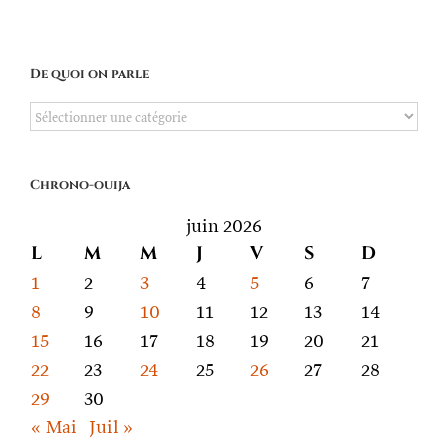
De quoi on parle
De
quoi
on
Chrono-ouija
parle
juin 2026
L
M
M
J
V
S
D
1
2
3
4
5
6
7
8
9
10
11
12
13
14
15
16
17
18
19
20
21
22
23
24
25
26
27
28
29
30
« Mai
Juil »