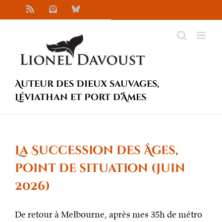
Passer
Rss
Newsletter
Bluesky
au
contenu
Auteur des Dieux sauvages,
Léviathan et Port d’Âmes
La Succession des Âges,
point de situation (juin
2026)
De retour à Melbourne, après mes 35h de métro