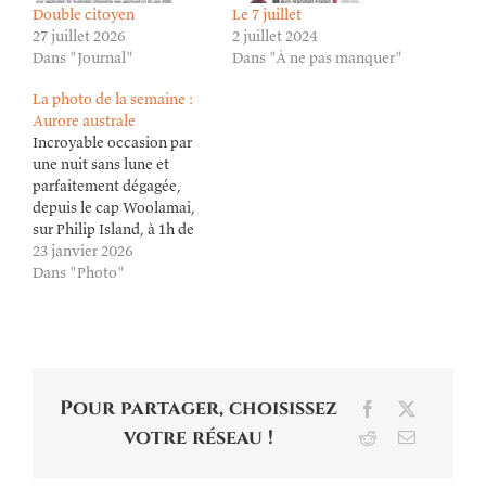
Double citoyen
Le 7 juillet
27 juillet 2026
2 juillet 2024
Dans "Journal"
Dans "À ne pas manquer"
La photo de la semaine :
Aurore australe
Incroyable occasion par
une nuit sans lune et
parfaitement dégagée,
depuis le cap Woolamai,
sur Philip Island, à 1h de
Melbourne même. Quand
23 janvier 2026
même, on en fait des trucs
Dans "Photo"
avec un iPhone de nos
jours.
https://www.flickr.com/photos/lioneldavoust/55054023232/in/dat
Cliquez pour agrandir
Pour partager, choisissez
Facebook
X
votre réseau !
Reddit
Email