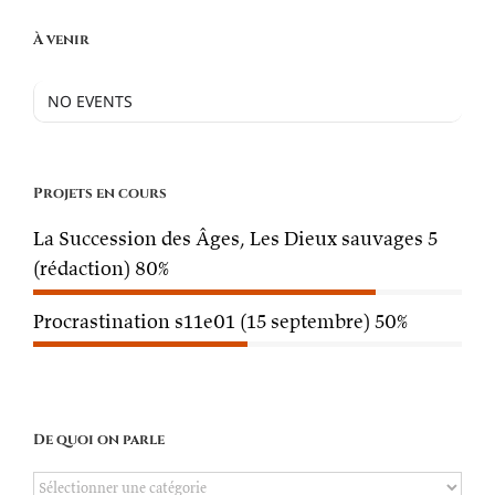
À venir
NO EVENTS
Projets en cours
La Succession des Âges, Les Dieux sauvages 5
(rédaction)
80%
Procrastination s11e01 (15 septembre)
50%
De quoi on parle
De