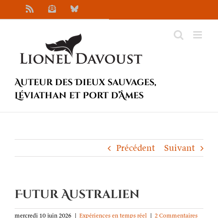
Passer
Rss
Newsletter
Bluesky
au
contenu
Auteur des Dieux sauvages,
Léviathan et Port d’Âmes
Précédent
Suivant
Futur Australien
mercredi 10 juin 2026
|
Expériences en temps réel
|
2 Commentaires