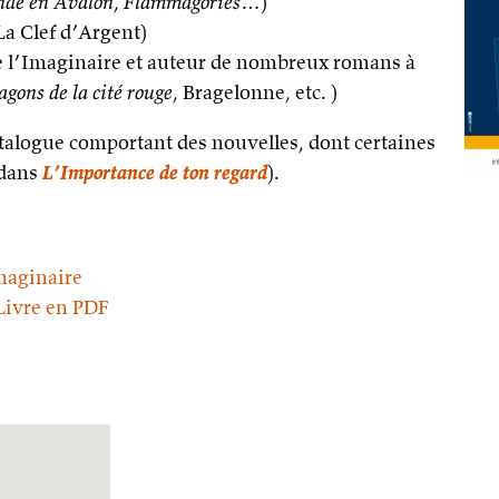
nde en Avalon
,
Flammagories
…)
 La Clef d’Argent)
e l’Imaginaire et auteur de nombreux romans à
agons de la cité rouge
, Bragelonne, etc. )
catalogue comportant des nouvelles, dont certaines
 dans
L’Importance de ton regard
).
maginaire
 Livre en PDF