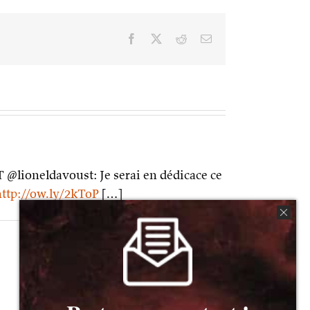
Facebook
X
Reddit
Email
T @lioneldavoust: Je serai en dédicace ce
http://ow.ly/2kToP
[…]