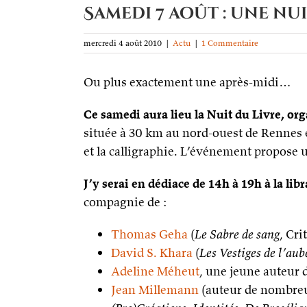
Samedi 7 août : une nui
mercredi 4 août 2010
|
Actu
|
1 Commentaire
Ou plus exactement une après-midi…
Ce samedi aura lieu la Nuit du Livre, org
située à 30 km au nord-ouest de Rennes et 
et la calligraphie. L’événement propose
J’y serai en dédiace de 14h à 19h à la li
compagnie de :
Thomas Geha
(
Le Sabre de sang
, Crit
David S. Khara
(
Les Vestiges de l’aub
Adeline Méheut
, une jeune auteur d
Jean Millemann
(auteur de nombreu