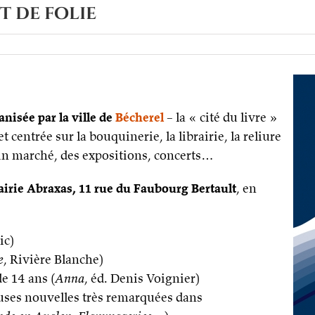
t de folie
anisée par la ville de
Bécherel
– la « cité du livre »
centrée sur la bouquinerie, la librairie, la reliure
 un marché, des expositions, concerts…
brairie Abraxas, 11 rue du Faubourg Bertault
, en
ic)
e
, Rivière Blanche)
e 14 ans (
Anna
, éd. Denis Voignier)
ses nouvelles très remarquées dans