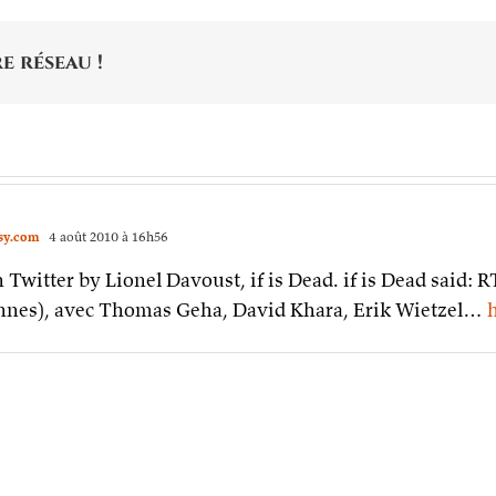
e réseau !
psy.com
4 août 2010 à 16h56
witter by Lionel Davoust, if is Dead. if is Dead said: R
ennes), avec Thomas Geha, David Khara, Erik Wietzel…