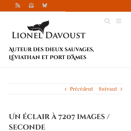
Passer
Rss
Newsletter
Bluesky
au
contenu
Auteur des Dieux sauvages,
Léviathan et Port d’Âmes
Précédent
Suivant
Un éclair à 7207 images /
seconde