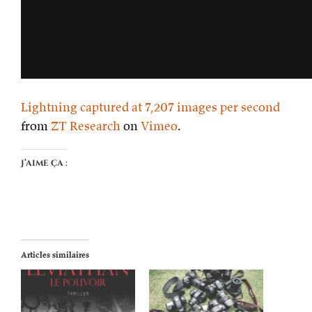
Lightning captured at 7,207 images per second
from
ZT Research
on
Vimeo
.
J’aime ça :
Articles similaires