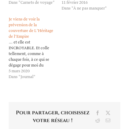
Dans "Carnets de voyage"
11 février 2016
Dans "À ne pas manquer"
Je viens de voir la
préversion de la
couverture de L’Héritage
de l’Empire
… et elle est
INCROYABLE. Et colle
tellement, comme à
chaque fois, à ce qui se
dégage pour moi du
bouquin. Tellement hâte
5 mars 2020
de pouvoir la révéler – si
Dans "Journal"
vous suivez la série, sans
trop m'avancer, je gage
qu'elle vous fera le même
effet qu'à moi… Merci à
Alain Brion ! 🙏
Pour partager, choisissez
Facebook
X
votre réseau !
Reddit
Email