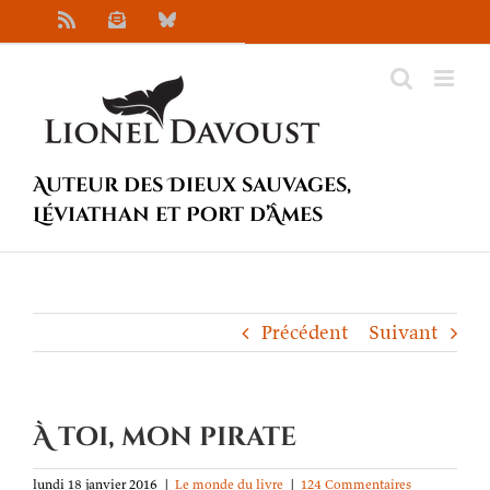
Passer
Rss
Newsletter
Bluesky
au
contenu
Auteur des Dieux sauvages,
Léviathan et Port d’Âmes
Précédent
Suivant
À toi, mon pirate
lundi 18 janvier 2016
|
Le monde du livre
|
124 Commentaires