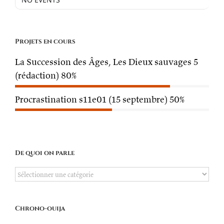
Projets en cours
La Succession des Âges, Les Dieux sauvages 5
(rédaction)
80%
Procrastination s11e01 (15 septembre)
50%
De quoi on parle
De
quoi
on
Chrono-ouija
parle