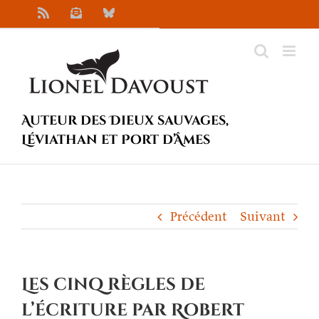
Passer
Rss
Newsletter
Bluesky
au
contenu
Auteur des Dieux sauvages,
Léviathan et Port d’Âmes
Précédent
Suivant
Les cinq règles de
l’écriture par Robert