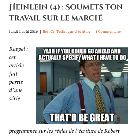
Heinlein (4) : Soumets ton
travail sur le marché
lundi 1 août 2016
|
Best Of
,
Technique d'écriture
|
1 Commentaire
Rappel :
cet
article
fait
partie
d’une
série
programmée sur les règles de l’écriture de Robert