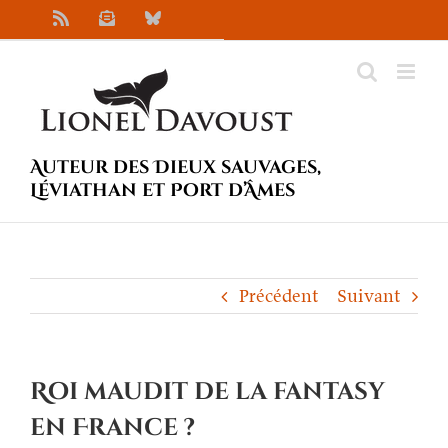
Passer
Rss
Newsletter
Bluesky
au
contenu
Auteur des Dieux sauvages,
Léviathan et Port d’Âmes
Précédent
Suivant
Roi maudit de la fantasy
en France ?