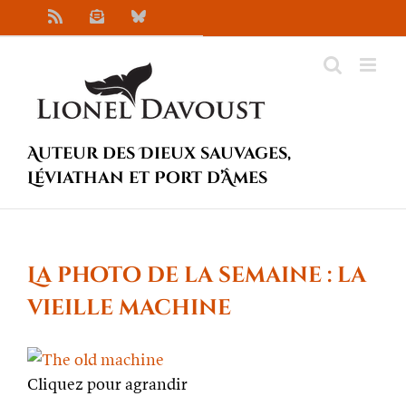
Passer
Rss
Newsletter
Bluesky
au
contenu
Auteur des Dieux sauvages,
Léviathan et Port d’Âmes
La photo de la semaine : la
vieille machine
Cliquez pour agrandir