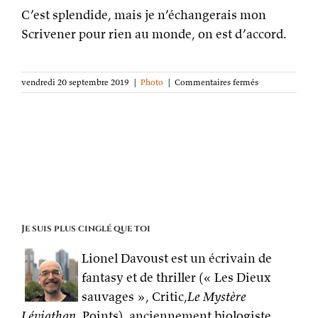
C’est splendide, mais je n’échangerais mon
Scrivener pour rien au monde, on est d’accord.
sur
vendredi 20 septembre 2019
|
Photo
|
Commentaires fermés
La
photo
de
la
semaine :
la
vieille
machine
Je suis plus cinglé que toi
Lionel Davoust est un écrivain de
fantasy et de thriller (« Les Dieux
sauvages », Critic,
Le Mystère
Léviathan
, Points), anciennement biologiste