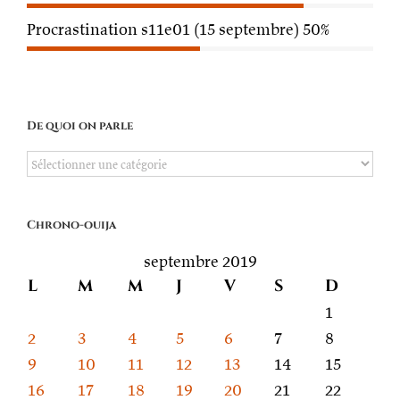
Procrastination s11e01 (15 septembre)
50%
De quoi on parle
De
quoi
on
Chrono-ouija
parle
septembre 2019
L
M
M
J
V
S
D
1
2
3
4
5
6
7
8
9
10
11
12
13
14
15
16
17
18
19
20
21
22