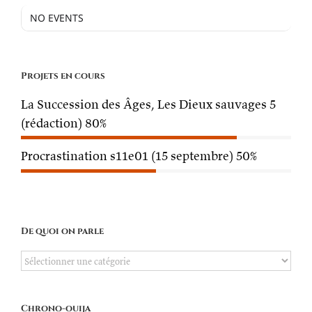
NO EVENTS
Projets en cours
La Succession des Âges, Les Dieux sauvages 5
(rédaction)
80%
Procrastination s11e01 (15 septembre)
50%
De quoi on parle
De
quoi
on
Chrono-ouija