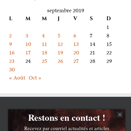
parle
septembre 2019
L
M
M
J
V
S
D
1
2
3
4
5
6
7
8
9
10
11
12
13
14
15
16
17
18
19
20
21
22
23
24
25
26
27
28
29
30
« Août
Oct »
Restons en contact !
Recevez par courriel actualités et articles