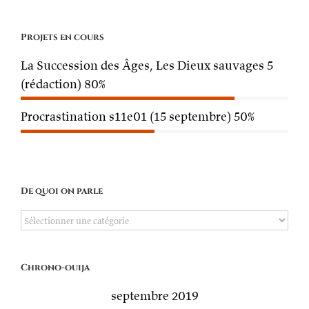
Projets en cours
La Succession des Âges, Les Dieux sauvages 5
(rédaction)
80%
Procrastination s11e01 (15 septembre)
50%
De quoi on parle
De
quoi
on
Chrono-ouija
parle
septembre 2019