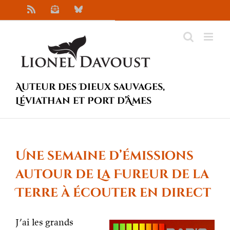
Passer
Rss
Newsletter
Bluesky
au
contenu
Auteur des Dieux sauvages,
Léviathan et Port d’Âmes
Une semaine d’émissions
autour de La Fureur de la
Terre à écouter en direct
J’ai les grands