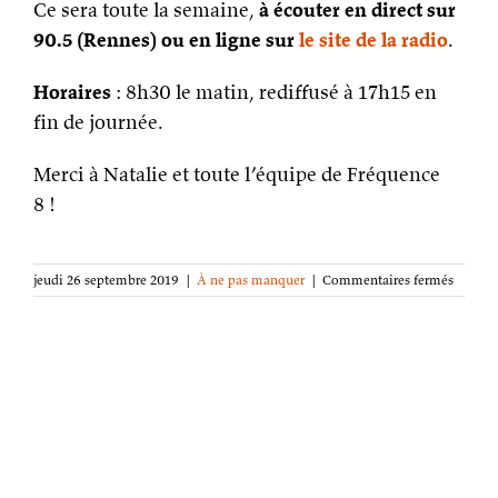
Ce sera toute la semaine,
à écouter en direct sur
90.5 (Rennes) ou en ligne sur
le site de la radio
.
Horaires
: 8h30 le matin, rediffusé à 17h15 en
fin de journée.
Merci à Natalie et toute l’équipe de Fréquence
8 !
sur
jeudi 26 septembre 2019
|
À ne pas manquer
|
Commentaires fermés
Une
semain
d’émis
autour
de
La
Fureur
de
la
Terre