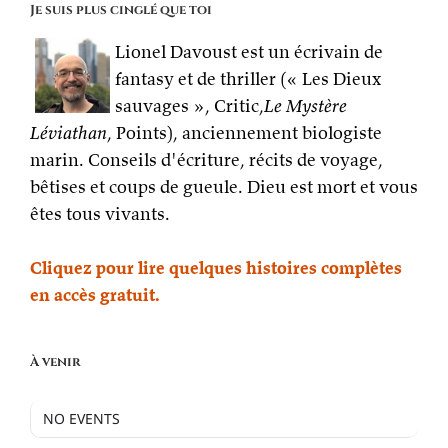
à
Je suis plus cinglé que toi
écouter
en
Lionel Davoust est un écrivain de
direct
fantasy et de thriller (« Les Dieux
sauvages », Critic,
Le Mystère
Léviathan
, Points), anciennement biologiste
marin. Conseils d'écriture, récits de voyage,
bêtises et coups de gueule. Dieu est mort et vous
êtes tous vivants.
Cliquez pour lire quelques histoires complètes
en accès gratuit.
À venir
NO EVENTS