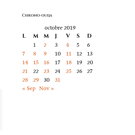
quoi
on
Chrono-ouija
parle
octobre 2019
L
M
M
J
V
S
D
1
2
3
4
5
6
7
8
9
10
11
12
13
14
15
16
17
18
19
20
21
22
23
24
25
26
27
28
29
30
31
« Sep
Nov »