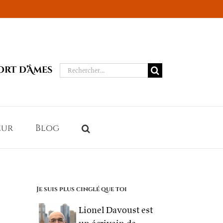
Rechercher:
ort d’Âmes
eur
Blog
Je suis plus cinglé que toi
Lionel Davoust est