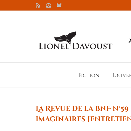
Passer
Rss
Newsletter
Bluesky
au
contenu
Fiction
Unive
La Revue de la BnF n°5
imaginaires [entretien