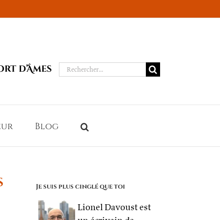
Rechercher:
ort d’Âmes
eur
Blog
s
Je suis plus cinglé que toi
Lionel Davoust est