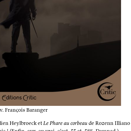
v. François Baranger
lien Heylbroeck et
Le Phare au corbeau
de Rozenn Illiano
is ! (Enfin, eux, en vrai, c’est -55 et -58%. Damned.)