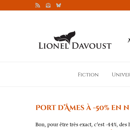
Passer
Rss
Newsletter
Bluesky
au
contenu
Fiction
Unive
Port d’Âmes à -50% en 
Bon, pour être très exact, c’est -44%, des 