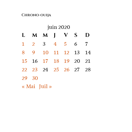
quoi
on
Chrono-ouija
parle
juin 2020
L
M
M
J
V
S
D
1
2
3
4
5
6
7
8
9
10
11
12
13
14
15
16
17
18
19
20
21
22
23
24
25
26
27
28
29
30
« Mai
Juil »