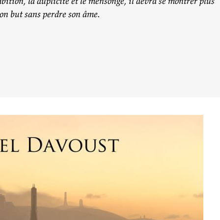
ition, la duplicité et le mensonge, il devra se montrer plus
son but sans perdre son âme.