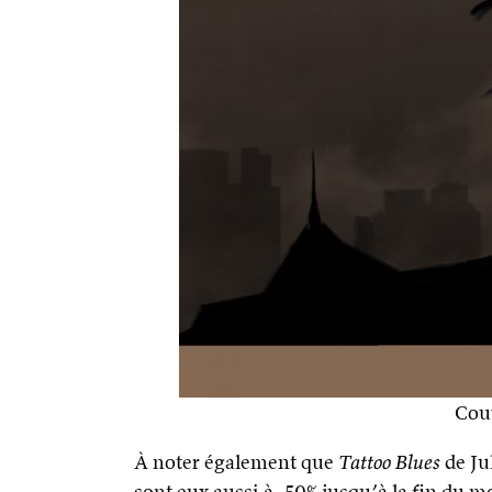
Cou
À noter également que
Tattoo Blues
de Ju
sont eux aussi à -50% jusqu’à la fin du mo