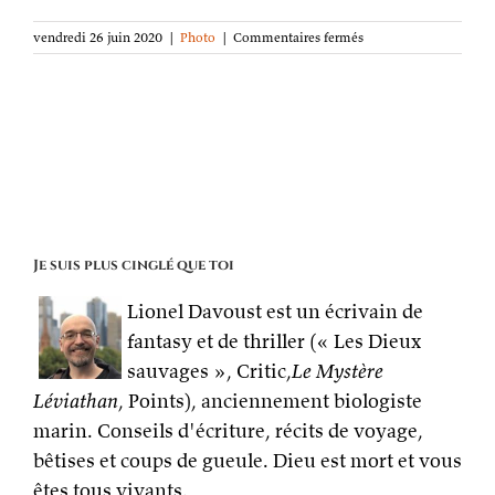
sur
vendredi 26 juin 2020
|
Photo
|
Commentaires fermés
La
photo
de
la
semaine :
Au
bout
du
monde
Je suis plus cinglé que toi
Lionel Davoust est un écrivain de
fantasy et de thriller (« Les Dieux
sauvages », Critic,
Le Mystère
Léviathan
, Points), anciennement biologiste
marin. Conseils d'écriture, récits de voyage,
bêtises et coups de gueule. Dieu est mort et vous
êtes tous vivants.