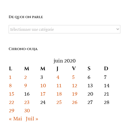
De quoi on parle
De
quoi
on
Chrono-ouija
parle
juin 2020
L
M
M
J
V
S
D
1
2
3
4
5
6
7
8
9
10
11
12
13
14
15
16
17
18
19
20
21
22
23
24
25
26
27
28
29
30
« Mai
Juil »