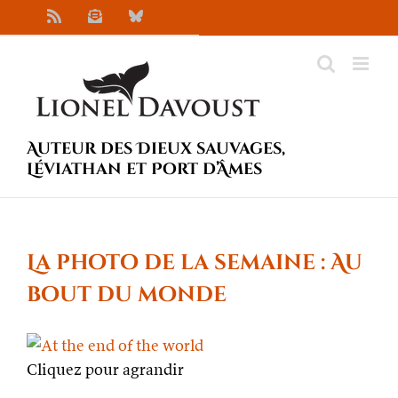
Passer
Rss
Newsletter
Bluesky
au
contenu
Auteur des Dieux sauvages,
Léviathan et Port d’Âmes
La photo de la semaine : Au
bout du monde
Cliquez pour agrandir