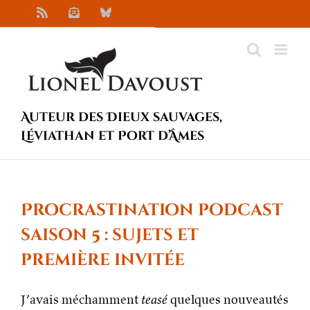
Passer
Rss
Newsletter
Bluesky
au
contenu
Auteur des Dieux sauvages,
Léviathan et Port d’Âmes
Procrastination podcast
saison 5 : sujets et
première invitée
J’avais méchamment
teasé
quelques nouveautés