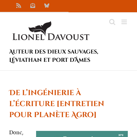
Passer
Rss
Newsletter
Bluesky
au
contenu
Auteur des Dieux sauvages,
Léviathan et Port d’Âmes
De l’ingénierie à
l’écriture [entretien
pour Planète Agro]
Donc,