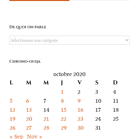
De quoi on parle
De
quoi
on
Chrono-ouija
parle
octobre 2020
L
M
M
J
V
S
D
1
2
3
4
5
6
7
8
9
10
11
12
13
14
15
16
17
18
19
20
21
22
23
24
25
26
27
28
29
30
31
« Sep
Nov »