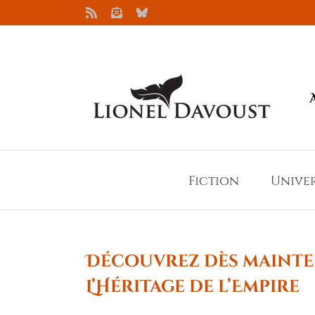
Passer
Rss
Newsletter
Bluesky
au
contenu
Fiction
Unive
Découvrez dès mainten
L’Héritage de l’Empire