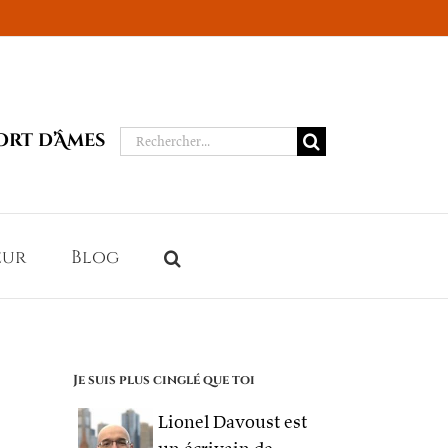
Rechercher:
ort d’Âmes
eur
Blog
Je suis plus cinglé que toi
Lionel Davoust est