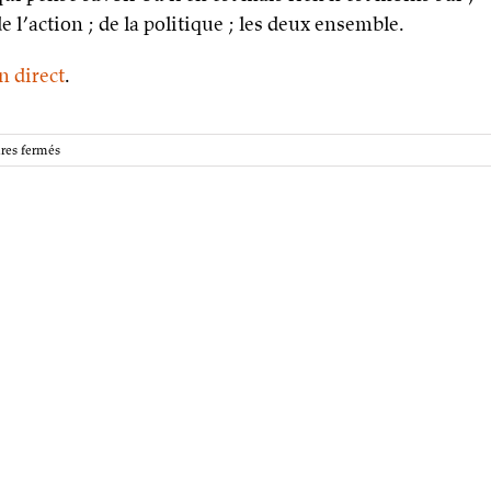
 l’action ; de la politique ; les deux ensemble.
en direct
.
sur
es fermés
Découvrez
dès
maintenant
les
55
premières
pages
de
L’Héritage
de
l’Empire