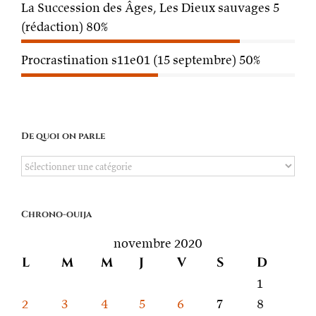
La Succession des Âges, Les Dieux sauvages 5
(rédaction)
80%
Procrastination s11e01 (15 septembre)
50%
De quoi on parle
De
quoi
on
Chrono-ouija
parle
novembre 2020
L
M
M
J
V
S
D
1
2
3
4
5
6
7
8