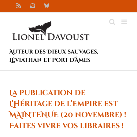
Passer
Rss
Newsletter
Bluesky
au
contenu
Auteur des Dieux sauvages,
Léviathan et Port d’Âmes
La publication de
L’Héritage de l’Empire est
MAINTENUE (20 novembre) !
Faites vivre vos libraires !