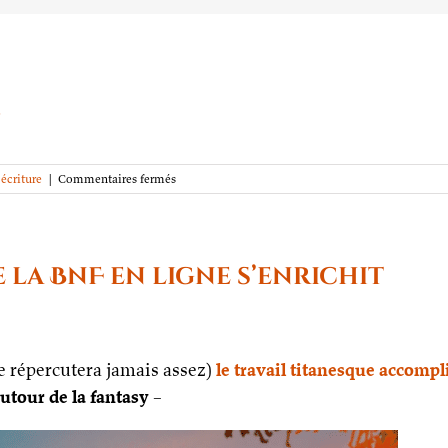
s
sur
écriture
|
Commentaires fermés
Nouvelle
session
VIRTUELLE
de
l’atelier
e la BnF en ligne s’enrichit
« Écrire
une
histoire
grâce
au
ne répercutera jamais assez)
le travail titanesque accompl
conflit,
utour de la fantasy
–
notion
fondamentale
de
la