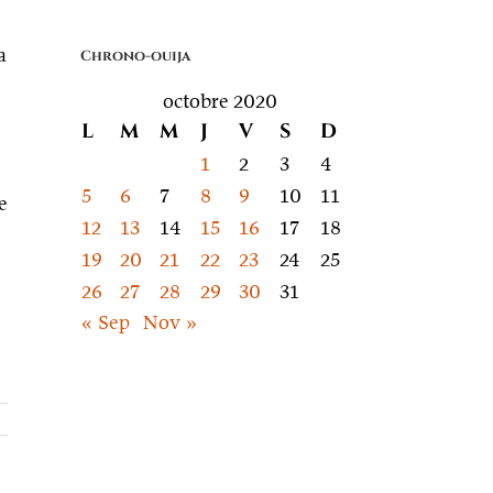
quoi
on
a
Chrono-ouija
parle
octobre 2020
L
M
M
J
V
S
D
1
2
3
4
5
6
7
8
9
10
11
e
12
13
14
15
16
17
18
19
20
21
22
23
24
25
26
27
28
29
30
31
« Sep
Nov »