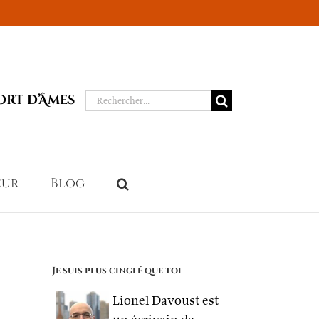
Rechercher:
ort d’Âmes
eur
Blog
Je suis plus cinglé que toi
Lionel Davoust est