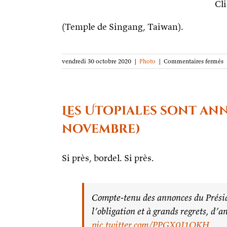
Cl
(Temple de Singang, Taiwan).
s
vendredi 30 octobre 2020
|
Photo
|
Commentaires fermés
L
p
d
l
s
Les Utopiales sont ann
L
m
novembre)
d
l
Si près, bordel. Si près.
Compte-tenu des annonces du Présid
l’obligation et à grands regrets, d’a
pic.twitter.com/PPGX0J1OKH