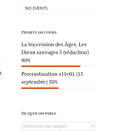
NO EVENTS
Projets en cours
La Succession des Âges, Les
Dieux sauvages 5 (rédaction)
a
80%
z
Procrastination s11e01 (15
septembre)
50%
De quoi on parle
à
De