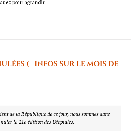
iquez pour agrandir
ur
a
hoto
e
a
emaine :
ulées (+ infos sur le mois de
es
urs
e
umière
ent de la République de ce jour, nous sommes dans
nnuler la 21e édition des Utopiales.