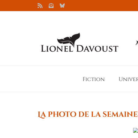
Passer
Rss
Newsletter
Bluesky
au
contenu
Fiction
Unive
La photo de la semaine