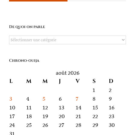
De quoi on parle
De
quoi
on
Chrono-ouija
parle
août 2026
L
M
M
J
V
S
D
1
2
3
4
5
6
7
8
9
10
11
12
13
14
15
16
17
18
19
20
21
22
23
24
25
26
27
28
29
30
31