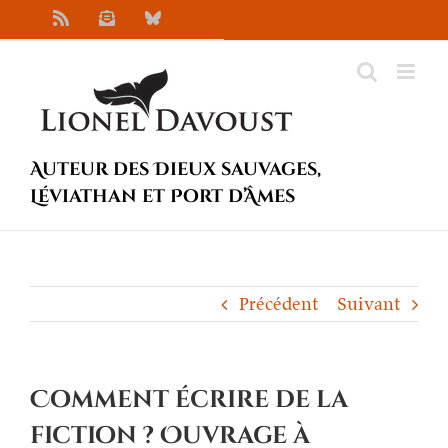
Passer
Rss
Newsletter
Bluesky
au
contenu
Auteur des Dieux sauvages,
Léviathan et Port d’Âmes
Précédent
Suivant
Comment écrire de la
fiction ? Ouvrage à