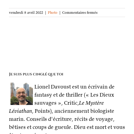
sur
vendredi 8 avril 2022
|
Photo
|
Commentaires fermés
La
photo
de
la
semaine :
Matin
chez
Eiffel
Je suis plus cinglé que toi
Lionel Davoust est un écrivain de
fantasy et de thriller (« Les Dieux
sauvages », Critic,
Le Mystère
Léviathan
, Points), anciennement biologiste
marin. Conseils d'écriture, récits de voyage,
bêtises et coups de gueule. Dieu est mort et vous