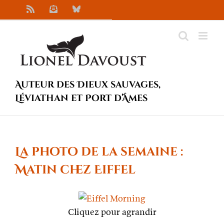
Passer
Rss
Newsletter
Bluesky
au
contenu
Auteur des Dieux sauvages,
Léviathan et Port d’Âmes
La photo de la semaine :
Matin chez Eiffel
Cliquez pour agrandir