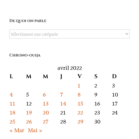
De quoi on parle
De
quoi
on
Chrono-ouija
parle
avril 2022
L
M
M
J
V
S
D
1
2
3
4
5
6
7
8
9
10
11
12
13
14
15
16
17
18
19
20
21
22
23
24
25
26
27
28
29
30
« Mar
Mai »