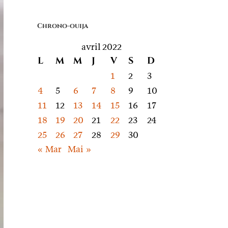
quoi
on
Chrono-ouija
parle
avril 2022
L
M
M
J
V
S
D
1
2
3
4
5
6
7
8
9
10
11
12
13
14
15
16
17
18
19
20
21
22
23
24
25
26
27
28
29
30
« Mar
Mai »