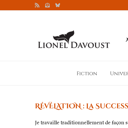
Passer
Rss
Newsletter
Bluesky
au
contenu
Fiction
Unive
RÉVÉLATION : La Succes
Je travaille traditionnellement de façon se