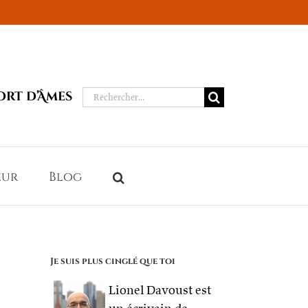
Rechercher:
ort d’Âmes
eur
Blog
Je suis plus cinglé que toi
Lionel Davoust est