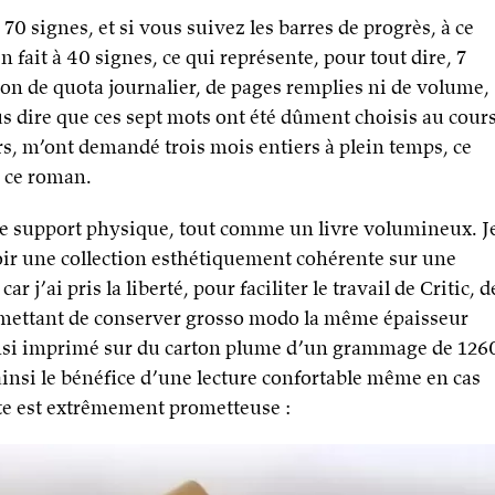
0 signes, et si vous suivez les barres de progrès, à ce
en fait à 40 signes, ce qui représente, pour tout dire, 7
ion de quota journalier, de pages remplies ni de volume,
ous dire que ces sept mots ont été dûment choisis au cour
rs, m’ont demandé trois mois entiers à plein temps, ce
r ce roman.
de support physique, tout comme un livre volumineux. J
voir une collection esthétiquement cohérente sur une
ar j’ai pris la liberté, pour faciliter le travail de Critic, d
rmettant de conserver grosso modo la même épaisseur
nsi imprimé sur du carton plume d’un grammage de 126
ainsi le bénéfice d’une lecture confortable même en cas
tte est extrêmement prometteuse :