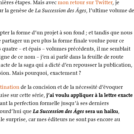
rnières étapes. Mais avec
mon retour sur Twitter
, je
ur la genèse de
La Succession des Âges
, l’ultime volume d
apter la forme d’un projet à son fond ; et tandis que nous
 partager un peu plus la forme finale voulue pour ce
es quatre – et épais – volumes précédents, il me semblait
ne de ce nom – j’en ai parlé dans la feuille de route
 acte de la saga qui a dicté d’en repousser la publication,
ision. Mais pourquoi, exactement ?
tination
de la concision et de la nécessité d’évoquer
ise sur cette série,
j’ai voulu appliquer à la lettre exacte
ant la perfection formelle jusqu’à ses derniers
ujourd’hui que
La Succession des Âges
sera un haiku
,
le surprise, car mes éditeurs ne sont pas encore au