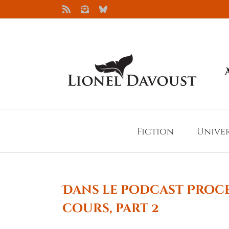
Passer
Rss
Newsletter
Bluesky
au
contenu
Fiction
Unive
Dans le podcast Proce
cours, part 2