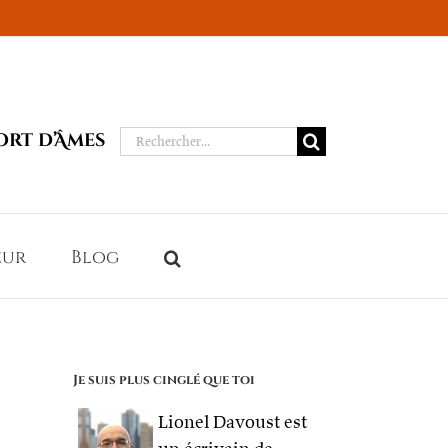
Rechercher:
ort d’Âmes
eur
Blog
Je suis plus cinglé que toi
Lionel Davoust est