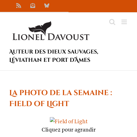
Passer
Rss
Newsletter
Bluesky
au
contenu
Auteur des Dieux sauvages,
Léviathan et Port d’Âmes
La photo de la semaine :
Field of Light
Cliquez pour agrandir