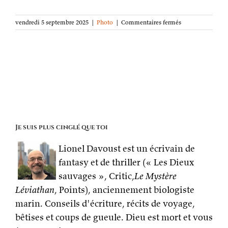
sur
vendredi 5 septembre 2025
|
Photo
|
Commentaires fermés
La
photo
de
la
semaine :
Field
of
Light
Je suis plus cinglé que toi
Lionel Davoust est un écrivain de
fantasy et de thriller (« Les Dieux
sauvages », Critic,
Le Mystère
Léviathan
, Points), anciennement biologiste
marin. Conseils d'écriture, récits de voyage,
bêtises et coups de gueule. Dieu est mort et vous