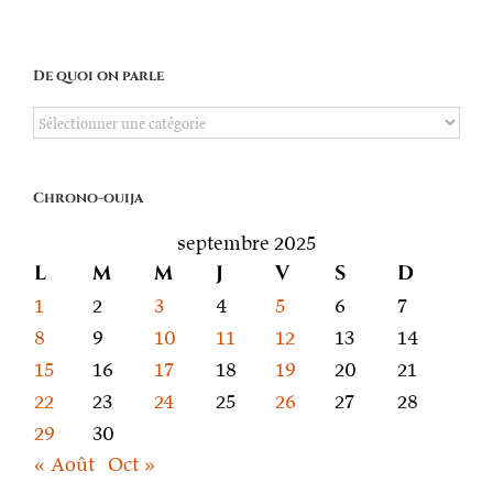
De quoi on parle
De
quoi
on
Chrono-ouija
parle
septembre 2025
L
M
M
J
V
S
D
1
2
3
4
5
6
7
8
9
10
11
12
13
14
15
16
17
18
19
20
21
22
23
24
25
26
27
28
29
30
« Août
Oct »