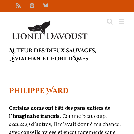
Passer
Rss
Newsletter
Bluesky
au
contenu
Auteur des Dieux sauvages,
Léviathan et Port d’Âmes
Philippe Ward
Certains noms ont bâti des pans entiers de
l’imaginaire français.
Comme beaucoup,
beaucoup
d’autres, il m’avait donné ma chance,
avec conseils avisés et encouragements sans