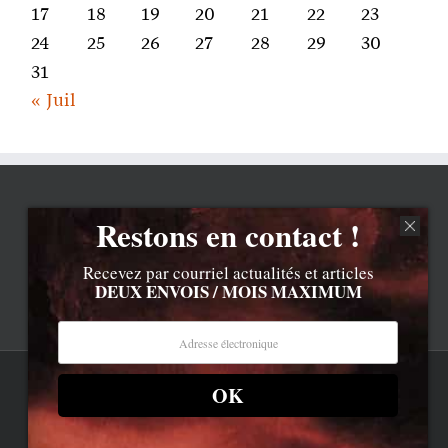
17
18
19
20
21
22
23
24
25
26
27
28
29
30
31
« Juil
Restons en contact !
Recevez par courriel actualités et articles
DEUX ENVOIS / MOIS MAXIMUM
OK
Rss
Contenu © Lionel Davoust sauf exceptions précisées.
Cliquez ici pour lire les mentions légales barbantes
.
Newsletter
LD.com 8.a. Attention, vous êtes arrivé en bas de la page,