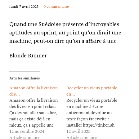
lundi 7 avril 2025
|
0 commentaire
Quand une Suédoise présente d’incroyables
aptitudes au sprint, au point qu’on dirait une
machine, peut-on dire qu’on a affaire à une
Blonde Runner
Articles similaires
Amazon offre la livraison
Recycler un vieux portable
des…
en…
Amazon offre la livraison
Recycler un vieux portable
des livres en point relais.
en machine à écrire
Ça devrait aller sans dire,
entièrement dévolue au
mais ça existe déjà en
texte façon Freewrite :
mieux, ça s'appelle une
installer https://tinker.sh
librairie. Si vous pouvez
12 novembre 2024
(Merci Jean-François !)
12 avril 2025
sortir chercher un livre,
Article similaire
Article similaire