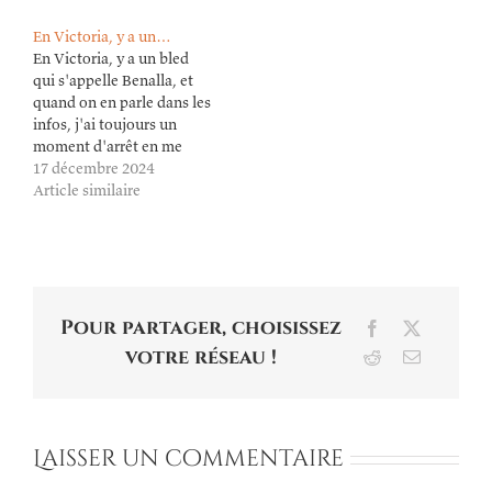
commandez-le chez un
En Victoria, y a un…
libraire! Les délais sont
En Victoria, y a un bled
souvent meilleurs, vous
qui s'appelle Benalla, et
avez le conseil, et vous
quand on en parle dans les
soutenez la vie locale.
infos, j'ai toujours un
moment d'arrêt en me
demandant ce qu'il a bien
17 décembre 2024
pu encore faire.
Article similaire
Pour partager, choisissez
Facebook
X
votre réseau !
Reddit
Email
Laisser un commentaire