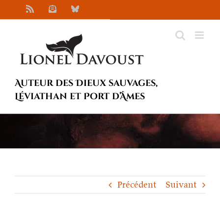
Passer
Rss
Newsletter
Bluesky
au
contenu
Auteur des Dieux sauvages,
Léviathan et Port d’Âmes
Précédent
Suivant