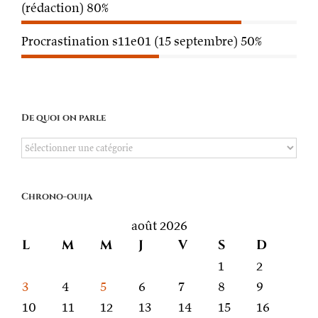
(rédaction)
80%
Procrastination s11e01 (15 septembre)
50%
De quoi on parle
De
quoi
on
Chrono-ouija
parle
août 2026
L
M
M
J
V
S
D
1
2
3
4
5
6
7
8
9
10
11
12
13
14
15
16