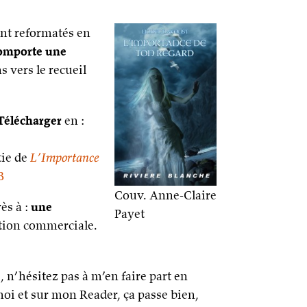
ont reformatés en
omporte une
 vers le recueil
Télécharger
en :
tie de
L’Importance
B
Couv. Anne-Claire
ès à :
une
Payet
sation commerciale.
 n’hésitez pas à m’en faire part en
moi et sur mon Reader, ça passe bien,