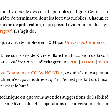
ement » deux textes déjà disponibles en ligne. Ceux-ci s
 variété de terminaux, dont les lecteurs mobiles.
Chacun c
marche de publication
, et proposant évidemment des liens
 regard
. Il s’agit de :
, qui avait été publiée en 2004 par
Univers & Chimères
.
ubliée sur le site de Rivière Blanche à l’occasion de la sor
 dans
Ténèbres 2007
.
Télécharger
en :
PDF
|
HTML
|
EPU
ive Commons « CC-By-NC-ND »
, ce qui résume à peu pr
ichier n’est pas modifié et qu’il n’en est pas fait d’utili
r :
c’est le but
!
echnique ou que vous avez des suggestions de lisibilité,
 je me livre à de telles opérations de conversion ; chez 