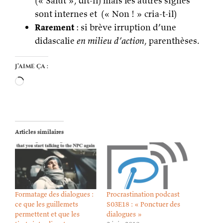
(« Salut », dit-il) mais les autres signes
sont internes et (« Non ! » cria-t-il)
Rarement
: si brève irruption d’une
didascalie
en milieu d’action
, parenthèses.
J’aime ça :
Chargement…
Articles similaires
Formatage des dialogues :
Procrastination podcast
ce que les guillemets
S03E18 : « Ponctuer des
permettent et que les
dialogues »