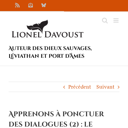
Passer
Rss
Newsletter
Bluesky
au
contenu
Auteur des Dieux sauvages,
Léviathan et Port d’Âmes
Précédent
Suivant
Apprenons à ponctuer
des dialogues (2) : le