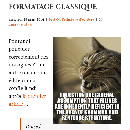
formatage classique
mercredi 26 mars 2014
|
Best Of
,
Technique d'écriture
|
26
Commentaires
Pourquoi
ponctuer
correctement des
dialogues ? Une
autre raison : un
éditeur m’a
confié lundi
après
le premier
article
…
Pense à