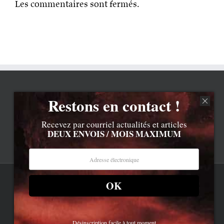
Les commentaires sont fermés.
Restons en contact !
Recevez par courriel actualités et articles
DEUX ENVOIS / MOIS MAXIMUM
OK
Rss
Contenu © Lionel Davoust sauf exceptions précisées.
Cliquez ici pour lire les mentions légales barbantes
.
Newsletter
LD.com 8.a. Attention, vous êtes arrivé en bas de la page,
dessous, c'est la réalité.
Bluesky
Désinscription facile à tout moment