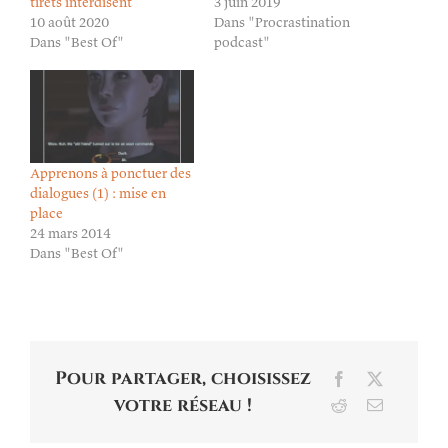
tirets interdisent
3 juin 2019
10 août 2020
Dans "Procrastination
Dans "Best Of"
podcast"
Apprenons à ponctuer des
dialogues (1) : mise en
place
24 mars 2014
Dans "Best Of"
Pour partager, choisissez
Facebook
X
votre réseau !
Reddit
Email