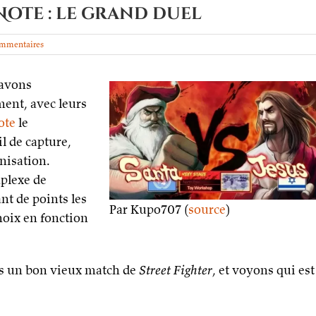
ote : le grand duel
mmentaires
 avons
ent, avec leurs
ote
le
 de capture,
nisation.
mplexe de
nt de points les
Par Kupo707 (
source
)
hoix en fonction
ns un bon vieux match de
Street Fighter
, et voyons qui est