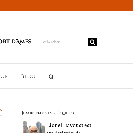
Rechercher:
ort d’Âmes
eur
Blog
Je suis plus cinglé que toi
Lionel Davoust est