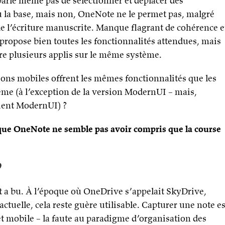
parle même pas de sélectionner et déplacer des
eu la base, mais non, OneNote ne le permet pas, malgré
de l’écriture manuscrite. Manque flagrant de cohérence e
 propose bien toutes les fonctionnalités attendues, mais
re plusieurs applis sur le même système.
tions mobiles offrent les mêmes fonctionnalités que les
tème (à l’exception de la version ModernUI – mais,
oient ModernUI) ?
 que OneNote ne semble pas avoir compris que la course
d
t a bu. À l’époque où OneDrive s’appelait SkyDrive,
ctuelle, cela reste guère utilisable. Capturer une note es
t mobile – la faute au paradigme d’organisation des