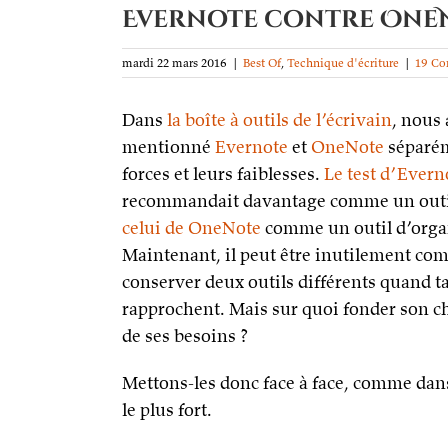
Evernote contre OneN
mardi 22 mars 2016
|
Best Of
,
Technique d'écriture
|
19 Co
Dans
la boîte à outils de l’écrivain
, nous
mentionné
Evernote
et
OneNote
séparém
forces et leurs faiblesses.
Le test d’Evern
recommandait davantage comme un outil
celui de OneNote
comme un outil d’orga
Maintenant, il peut être inutilement co
conserver deux outils différents quand ta
rapprochent. Mais sur quoi fonder son c
de ses besoins ?
Mettons-les donc face à face, comme da
le plus fort.