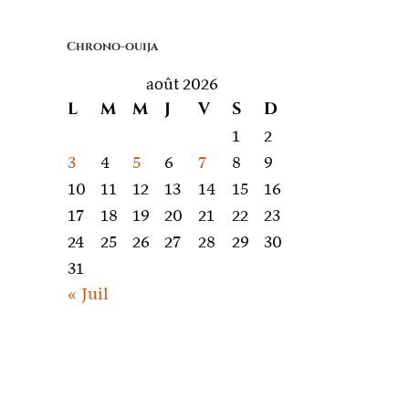
quoi
on
Chrono-ouija
parle
août 2026
L
M
M
J
V
S
D
1
2
3
4
5
6
7
8
9
10
11
12
13
14
15
16
17
18
19
20
21
22
23
24
25
26
27
28
29
30
31
« Juil