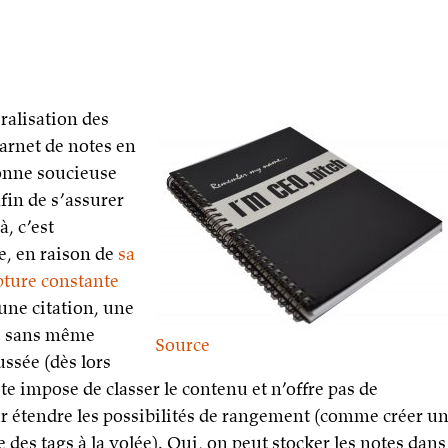
ralisation des
carnet de notes en
sonne soucieuse
fin de s’assurer
, c’est
e, en raison de
sa
pture constante
une citation, une
cs sans même
Source
ssée (dès lors
e impose de classer le contenu et n’offre pas de
 étendre les possibilités de rangement (comme créer u
des tags à la volée). Oui, on peut stocker les notes dans