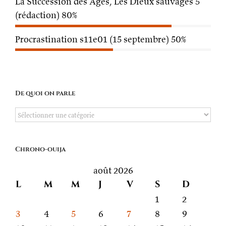
La Succession des Âges, Les Dieux sauvages 5
(rédaction)
80%
Procrastination s11e01 (15 septembre)
50%
De quoi on parle
De
quoi
on
Chrono-ouija
parle
août 2026
L
M
M
J
V
S
D
1
2
3
4
5
6
7
8
9