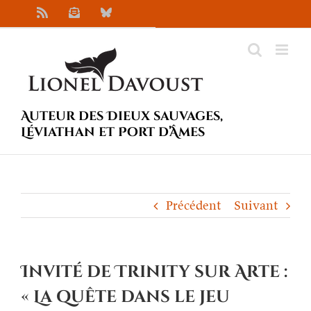
Passer
Rss
Newsletter
Bluesky
au
contenu
Auteur des Dieux sauvages,
Léviathan et Port d’Âmes
Précédent
Suivant
Invité de Trinity sur Arte :
« La quête dans le jeu