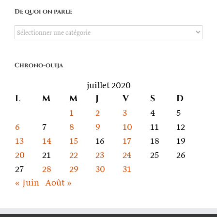
De quoi on parle
De
quoi
on
Chrono-ouija
parle
juillet 2020
L
M
M
J
V
S
D
1
2
3
4
5
6
7
8
9
10
11
12
13
14
15
16
17
18
19
20
21
22
23
24
25
26
27
28
29
30
31
« Juin
Août »