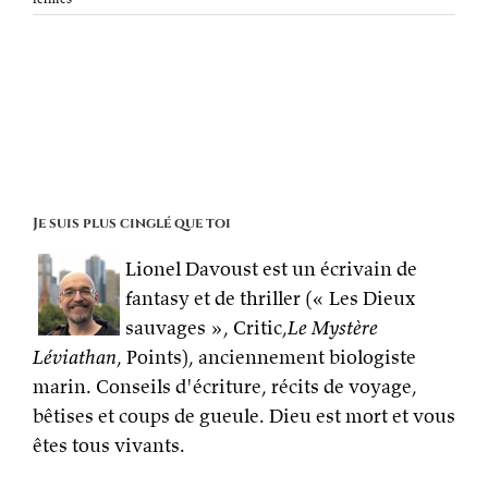
Bravo
à
Présences
d’Esprits
pour
le
numéro
100
de
sa
revue
Je suis plus cinglé que toi
Lionel Davoust est un écrivain de
fantasy et de thriller (« Les Dieux
sauvages », Critic,
Le Mystère
Léviathan
, Points), anciennement biologiste
marin. Conseils d'écriture, récits de voyage,
bêtises et coups de gueule. Dieu est mort et vous
êtes tous vivants.